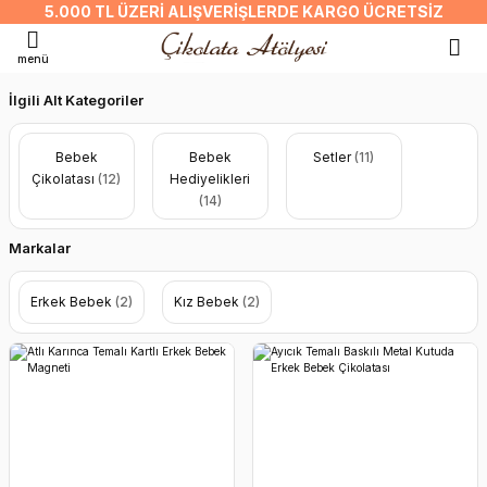
5.000 TL ÜZERI ALIŞVERIŞLERDE KARGO ÜCRETSIZ
Geri Dön
Geri Dön
Geri Dön
Geri Dön
Geri Dön
Geri Dön
menü
atası
elikleri
 Süsü
arı
olonyalar
Erkek Bebek Çikolatası
Kız Bebek Çikolatası
Erkek Bebek Hediyelikleri
Kız Bebek Hediyelikleri
Mevlit Hediyelikleri
Erkek Bebek Kapı Süsleri
Kız Bebek Kapı Süsleri
Erkek Bebek Takı Yastıkları
Kız Bebek Takı Yastıkları
Erkek Bebek Setleri
Kız Bebek Setleri
İlgili Alt Kategoriler
kolatası
iyelikleri
pı Süsleri
ı Yastıkları
üyük Boy Kolonyalar
tleri
Metal Kutuda Erkek Bebek Çikolatası
Metal Kutuda Kız Bebek Çikolatası
Erkek Bebek Magnetleri
Kız Bebek Magnetleri
Erkek Bebek Mevlit Hediyelikleri
Erkek Bebek Çerçeveli Kapı Süsleri
Kız Bebek Çerçeveli Kapı Süsleri
Erkek Bebek Takı Yastığı
Kız Bebek Takı Yastığı
Erkek Bebek Kampanyalı Setler
Kız Bebek Kampanyalı Setler
Bebek
Bebek
Setler
(11)
Çikolatası
(12)
Hediyelikleri
latası
elikleri
 Süsleri
Yastıkları
ük Boy Kolonyalar
ri
Dikdörtgen Kutuda Erkek Bebek Çikola
Dikdörtgen Kutuda Kız Bebek Çikolata
Erkek Bebek Mumluk
Kız Bebek Mumluk
Kız Bebek Mevlit Hediyelikleri
Erkek Bebek Pleksi Kapı Süsleri
Kız Bebek Pleksi Kapı Süsleri
(14)
leri
Standlı Erkek Bebek Çikolatası
Standlı Kız Bebek Çikolatası
Erkek Bebek Kutulu Setler
Kız Bebek Kutulu Setler
Erkek Bebek Ahşap Kapı Süsleri
Kız Bebek Ahşap Kapı Süsleri
Markalar
Ahşap-Cam Kutuda Erkek Bebek Çikol
Ahşap-Cam Kutuda Kız Bebek Çikolat
Erkek Bebek Kolonya Şişeleri
Kız Bebek Kolonya Şişeleri
Erkek Bebek
(2)
Kız Bebek
(2)
Pleksi Kutuda Erkek Bebek Çikolatası
Pleksi Kutuda Kız Bebek Çikolatası
Erkek Bebek Oda Kokuları
Kız Bebek Oda Kokuları
Karton Kutuda Erkek Bebek Çikolatası
Karton Kutuda Kız Bebek Çikolatası
Erkek Bebek Lavanta Kesesi
Kız Bebek Lavanta Kesesi
Erkek Bebek Kartlı Madlen Çikolataları
Kız Bebek Kartlı Madlen Çikolataları
Erkek Bebek Anahtarlık
Kız Bebek Anahtarlık