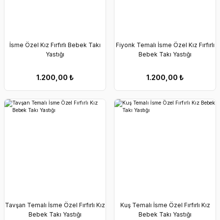
Erkek Bebek Çikolata Küpleri
Kız Bebek Çikolata Küpleri
Erkek Bebek Yeşeren Kalem
Kız Bebek Yeşeren Kalem
İsme Özel Kız Fırfırlı Bebek Takı
Fiyonk Temalı İsme Özel Kız Fırfırlı
Yastığı
Bebek Takı Yastığı
Erkek Bebek El Aynası
Kız Bebek El Aynası
1.200,00
₺
1.200,00
₺
Tavşan Temalı İsme Özel Fırfırlı Kız
Kuş Temalı İsme Özel Fırfırlı Kız
Bebek Takı Yastığı
Bebek Takı Yastığı