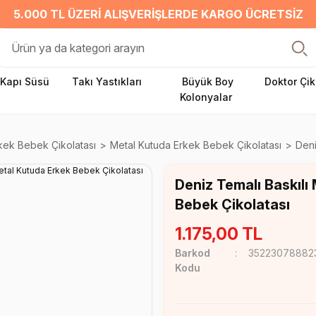
5.000 TL ÜZERI ALIŞVERIŞLERDE KARGO ÜCRETSIZ
Kapı Süsü
Takı Yastıkları
Büyük Boy
Doktor Çik
Kolonyalar
kek Bebek Çikolatası
Metal Kutuda Erkek Bebek Çikolatası
Deni
Deniz Temalı Baskılı
Bebek Çikolatası
1.175,00 TL
Barkod
35223078882
Kodu