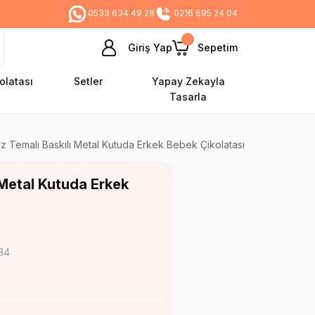
0533 634 49 28
0216 695 24 04
Giriş Yap
Sepetim
olatası
Setler
Yapay Zekayla
Tasarla
z Temalı Baskılı Metal Kutuda Erkek Bebek Çikolatası
 Metal Kutuda Erkek
34