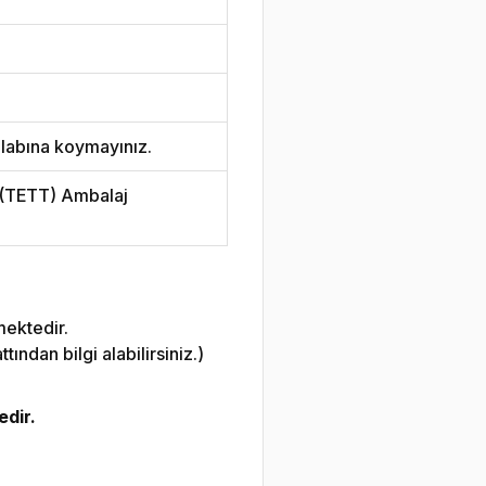
labına koymayınız.
i (TETT) Ambalaj
mektedir.
ndan bilgi alabilirsiniz.)
edir.