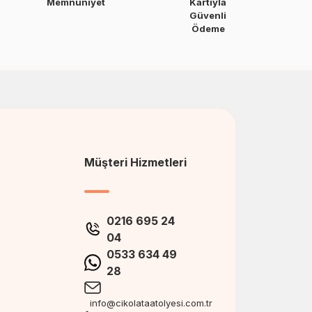
Memnuniyet
Kartıyla
Güvenli
Ödeme
Müşteri Hizmetleri
0216 695 24
04
0533 634 49
28
info@cikolataatolyesi.com.tr