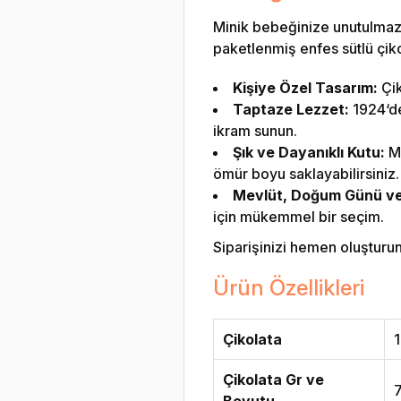
Minik bebeğinize unutulmaz 
paketlenmiş enfes sütlü çikol
Kişiye Özel Tasarım:
Çik
Taptaze Lezzet:
1924‘den
ikram sunun.
Şık ve Dayanıklı Kutu:
Me
ömür boyu saklayabilirsiniz.
Mevlüt, Doğum Günü ve Ö
için mükemmel bir seçim.
Siparişinizi hemen oluşturun v
Ürün Özellikleri
Çikolata
1
Çikolata Gr ve
Boyutu