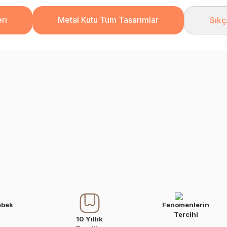
ri
Metal Kutu Tüm Tasarımlar
Sıkç
ebek
Fenomenlerin
Tercihi
10 Yıllık