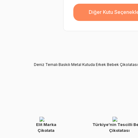
Diğer Kutu Seçenekle
Deniz Temalı Baskılı Metal Kutuda Erkek Bebek Çikolatası
Elit Marka
Türkiye’nin Tescilli B
Çikolata
Çikolatası