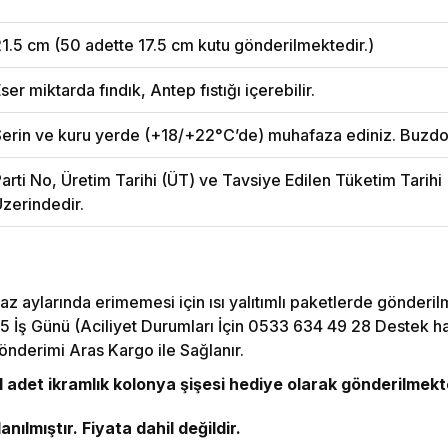
1.5 cm (50 adette 17.5 cm kutu gönderilmektedir.)
ser miktarda fındık, Antep fıstığı içerebilir.
erin ve kuru yerde (+18/+22°C’de) muhafaza ediniz. Buzdo
arti No, Üretim Tarihi (ÜT) ve Tavsiye Edilen Tüketim Tarih
zerindedir.
az aylarında erimemesi için ısı yalıtımlı paketlerde gönderil
5 İş Günü (Aciliyet Durumları İçin 0533 634 49 28 Destek hattı
önderimi Aras Kargo ile Sağlanır.
adet ikramlık kolonya şişesi hediye olarak gönderilmekt
nılmıştır. Fiyata dahil değildir.