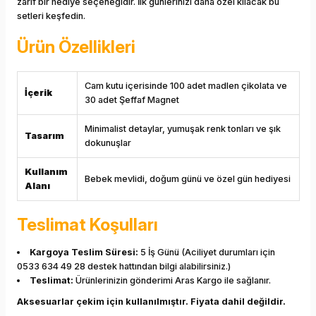
zarif bir hediye seçeneğidir. İlk günlerinizi daha özel kılacak bu
setleri keşfedin.
Ürün Özellikleri
Cam kutu içerisinde 100 adet madlen çikolata ve
İçerik
30 adet Şeffaf Magnet
Minimalist detaylar, yumuşak renk tonları ve şık
Tasarım
dokunuşlar
Kullanım
Bebek mevlidi, doğum günü ve özel gün hediyesi
Alanı
Teslimat Koşulları
Kargoya Teslim Süresi:
5 İş Günü (Aciliyet durumları için
0533 634 49 28 destek hattından bilgi alabilirsiniz.)
Teslimat:
Ürünlerinizin gönderimi Aras Kargo ile sağlanır.
Aksesuarlar çekim için kullanılmıştır. Fiyata dahil değildir.