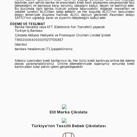
takdirde, kart sahibi banka ile arasındaki kredi kartı sözleşmesi çerçevesinde faiz
ödeyeceğini ve bankaya karşı sorumlu olacağını kabul, beyan ve taahhüt eder.
Bu durumda ilgili banka hukuki yollara başvurabilir; doğacak masrafları ve
vekâlet ücretini ALICI’dan talep edebilir ve her koşulda ALICI’nın borcundan
dolayı temerrüde düşmesi halinde, ALICI, borcun gecikmeli ifasından dolayı
SATICI’nın uğradığı zarar ve ziyanını ödeyeceğini kabul eder.
ÖDEME VE TESLİMAT
Banka Havalesi veya EFT (Elektronik Fon Transferi) yaparak
Türkiye İş Bankası
Çikolata Atölyesi Hediyelik ve Promosyon Ürünleri Limited Şirketi
TR550006400000112171135857
İstanbul
bankası hesabımıza (TL)yapabilirsiniz.
Sitemiz üzerinden kredi kartlarınız ile, Her türlü kredi kartınıza online tek ödeme
olarak yararlanabilirsiniz. Online ödemelerinizde siparişiniz sonunda kredi
kartınızdan tutar çekim işlemi gerçekleşecektir.
Elit Marka Çikolata
Türkiye’nin Tescilli Bebek Çikolatası