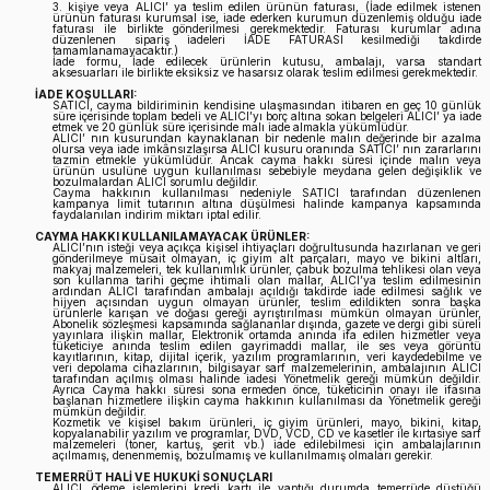
3. kişiye veya ALICI’ ya teslim edilen ürünün faturası, (İade edilmek istenen
ürünün faturası kurumsal ise, iade ederken kurumun düzenlemiş olduğu iade
faturası ile birlikte gönderilmesi gerekmektedir. Faturası kurumlar adına
düzenlenen sipariş iadeleri İADE FATURASI kesilmediği takdirde
tamamlanamayacaktır.)
İade formu, İade edilecek ürünlerin kutusu, ambalajı, varsa standart
aksesuarları ile birlikte eksiksiz ve hasarsız olarak teslim edilmesi gerekmektedir.
İADE KOŞULLARI:
SATICI, cayma bildiriminin kendisine ulaşmasından itibaren en geç 10 günlük
süre içerisinde toplam bedeli ve ALICI’yı borç altına sokan belgeleri ALICI’ ya iade
etmek ve 20 günlük süre içerisinde malı iade almakla yükümlüdür.
ALICI’ nın kusurundan kaynaklanan bir nedenle malın değerinde bir azalma
olursa veya iade imkânsızlaşırsa ALICI kusuru oranında SATICI’ nın zararlarını
tazmin etmekle yükümlüdür. Ancak cayma hakkı süresi içinde malın veya
ürünün usulüne uygun kullanılması sebebiyle meydana gelen değişiklik ve
bozulmalardan ALICI sorumlu değildir.
Cayma hakkının kullanılması nedeniyle SATICI tarafından düzenlenen
kampanya limit tutarının altına düşülmesi halinde kampanya kapsamında
faydalanılan indirim miktarı iptal edilir.
CAYMA HAKKI KULLANILAMAYACAK ÜRÜNLER:
ALICI’nın isteği veya açıkça kişisel ihtiyaçları doğrultusunda hazırlanan ve geri
gönderilmeye müsait olmayan, iç giyim alt parçaları, mayo ve bikini altları,
makyaj malzemeleri, tek kullanımlık ürünler, çabuk bozulma tehlikesi olan veya
son kullanma tarihi geçme ihtimali olan mallar, ALICI’ya teslim edilmesinin
ardından ALICI tarafından ambalajı açıldığı takdirde iade edilmesi sağlık ve
hijyen açısından uygun olmayan ürünler, teslim edildikten sonra başka
ürünlerle karışan ve doğası gereği ayrıştırılması mümkün olmayan ürünler,
Abonelik sözleşmesi kapsamında sağlananlar dışında, gazete ve dergi gibi süreli
yayınlara ilişkin mallar, Elektronik ortamda anında ifa edilen hizmetler veya
tüketiciye anında teslim edilen gayrimaddi mallar, ile ses veya görüntü
kayıtlarının, kitap, dijital içerik, yazılım programlarının, veri kaydedebilme ve
veri depolama cihazlarının, bilgisayar sarf malzemelerinin, ambalajının ALICI
tarafından açılmış olması halinde iadesi Yönetmelik gereği mümkün değildir.
Ayrıca Cayma hakkı süresi sona ermeden önce, tüketicinin onayı ile ifasına
başlanan hizmetlere ilişkin cayma hakkının kullanılması da Yönetmelik gereği
mümkün değildir.
Kozmetik ve kişisel bakım ürünleri, iç giyim ürünleri, mayo, bikini, kitap,
kopyalanabilir yazılım ve programlar, DVD, VCD, CD ve kasetler ile kırtasiye sarf
malzemeleri (toner, kartuş, şerit vb.) iade edilebilmesi için ambalajlarının
açılmamış, denenmemiş, bozulmamış ve kullanılmamış olmaları gerekir.
TEMERRÜT HALİ VE HUKUKİ SONUÇLARI
ALICI, ödeme işlemlerini kredi kartı ile yaptığı durumda temerrüde düştüğü