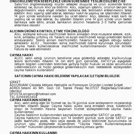
ÖNGÖRÜLEMEYEN SEBEPLERLE ÜRÜN SÜRESİNDE TESLİM EDİLEMEZ İSE:
Satıcı’nın öngöremeyeceği mücbir sebepler oluşursa ve ürün süresinde teslim
Erkek Bebek Çikolata Küpleri
Kız Bebek Çikolata Küpleri
edilemez ise, durum Alıcı’ya bildirilir. Alıcı, siparişin iptalini, ürünün benzeri ile
değiştirilmesini veya engel ortadan kalkana dek teslimatın ertelenmesini talep
edebilir. Alıcı siparişi iptal ederse; ödemeyi nakit ile yapmış ise iptalinden itibaren
14 gün içinde kendisine nakden bu ücret ödenir. Alıcı, ödemeyi kredi kartı ile
yapmış ise ve iptal ederse, bu iptalden itibaren yine 14 gün içinde ürün bedeli
Erkek Bebek Yeşeren Kalem
Kız Bebek Yeşeren Kalem
bankaya iade edilir, ancak bankanın alıcının hesabına 2-3 hafta içerisinde
aktarması olasıdır.
ALICININ ÜRÜNÜ KONTROL ETME YÜKÜMLÜLÜĞÜ:
Alıcı, sözleşme konusu mal/hizmeti teslim almadan önce muayene edecek; ezik,
Erkek Bebek El Aynası
Kız Bebek El Aynası
kırık, ambalajı yırtılmış vb. hasarlı ve ayıplı mal/hizmeti kargo şirketinden teslim
almayacaktır. Teslim alınan mal/hizmetin hasarsız ve sağlam olduğu kabul
edilecektir. ALICI , Teslimden sonra mal/hizmeti özenle korunmak zorundadır.
Cayma hakkı kullanılacaksa mal/hizmet kullanılmamalıdır. Ürünle birlikte
Fatura da iade edilmelidir.
CAYMA HAKKI:
ALICI; satın aldığı ürünün kendisine veya gösterdiği adresteki kişi/kuruluşa
teslim tarihinden itibaren 14 (on dört) gün içerisinde, SATICI’ya aşağıdaki
iletişim bilgileri üzerinden bildirmek şartıyla hiçbir hukuki ve cezai sorumluluk
üstlenmeksizin ve hiçbir gerekçe göstermeksizin malı reddederek sözleşmeden
cayma hakkını kullanabilir.
SATICININ CAYMA HAKKI BİLDİRİMİ YAPILACAK İLETİŞİM BİLGİLERİ:
ŞİRKET
ADI/UNVANI:Çikolata Atölyesi Hediyelik ve Promosyon Ürünleri Limited Şirketi
ADRES:Selami Ali Mh. Gazi Cd. Toprak Pasajı No:2/1/27 Bağlarbaşı/Üsküdar/
İstanbul
EPOSTA:onisanci@hotmail.com
TEL:02166952404
CAYMA HAKKININ SÜRESİ:
Alıcı, satın aldığı eğer bir hizmet ise, bu 14 günlük süre sözleşmenin imzalandığı
tarihten itibaren başlar. Cayma hakkı süresi sona ermeden önce, tüketicinin
onayı ile hizmetin ifasına başlanan hizmet sözleşmelerinde cayma hakkı
kullanılamaz.
Cayma hakkının kullanımından kaynaklanan masraflar SATICI’ ya aittir.
Cayma hakkının kullanılması için 14 (ondört) günlük süre içinde SATICI' ya
iadeli taahhütlü posta, faks veya eposta ile yazılı bildirimde bulunulması ve
ürünün işbu sözleşmede düzenlenen "Cayma Hakkı Kullanılamayacak
Ürünler" hükümleri çerçevesinde kullanılmamış olması şarttır.
CAYMA HAKKININ KULLANIMI: