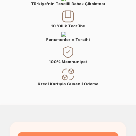
Türkiye’nin Tescilli Bebek Çikolatası
Erkek Bebek Çikolata Küpleri
Kız Bebek Çikolata Küpleri
Erkek Bebek Yeşeren Kalem
Kız Bebek Yeşeren Kalem
10 Yıllık Tecrübe
Erkek Bebek El Aynası
Kız Bebek El Aynası
Fenomenlerin Tercihi
100% Memnuniyet
Kredi Kartıyla Güvenli Ödeme