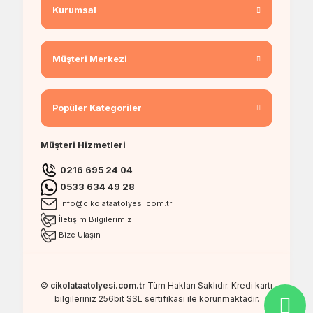
Kurumsal
Müşteri Merkezi
Popüler Kategoriler
Müşteri Hizmetleri
0216 695 24 04
0533 634 49 28
info@cikolataatolyesi.com.tr
İletişim Bilgilerimiz
Bize Ulaşın
©
cikolataatolyesi.com.tr
Tüm Hakları Saklıdır. Kredi kartı
bilgileriniz 256bit SSL sertifikası ile korunmaktadır.