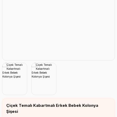
Erkek Bebek Çikolata Küpleri
Kız Bebek Çikolata Küpleri
Erkek Bebek Yeşeren Kalem
Kız Bebek Yeşeren Kalem
Erkek Bebek El Aynası
Kız Bebek El Aynası
Çiçek Temalı Kabartmalı Erkek Bebek Kolonya
Şişesi