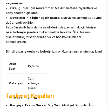
seçenekleri.
Özel günler için mükemmel:
Mevlüt, hastane ziyaretleri ve
baby shower için ideal.
Sevdikleriniz için hoş bir hatıra:
Günlük kullanımda da keyifle
değerlendirebilirler.
Bebeğinizin ilk hatıralarını sevdiklerinizle paylaşmak için
kişiye
özel kolonya şişeleri
mükemmel bir tercihtir. Özel tasarım
şişelerimizle, misafirlerinize şık ve hoş kokulu bir anı
bırakabilirsiniz.
Şimdi sipariş verin
ve bebeğinizin en özel anlarını unutulmaz kılın!
Ürün
15,5 cm
Ebatı
Cam
Materyal
kolonya
şişesi
Teslimat Koşulları
Kapasite
200 ml
Kargoya Teslim Süresi:
5 İş Günü (Aciliyet Durumları İçin