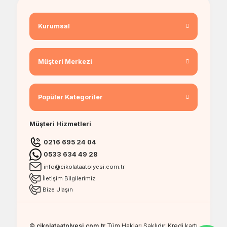
Kurumsal
Müşteri Merkezi
Popüler Kategoriler
Müşteri Hizmetleri
0216 695 24 04
0533 634 49 28
info@cikolataatolyesi.com.tr
İletişim Bilgilerimiz
Bize Ulaşın
©
cikolataatolyesi.com.tr
Tüm Hakları Saklıdır. Kredi kartı