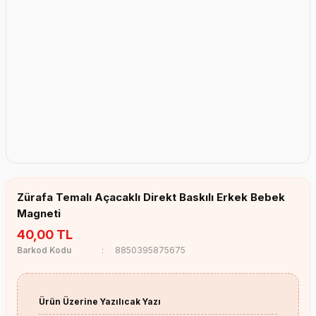
Erkek Bebek Çikolata Küpleri
Kız Bebek Çikolata Küpleri
Erkek Bebek Yeşeren Kalem
Kız Bebek Yeşeren Kalem
Erkek Bebek El Aynası
Kız Bebek El Aynası
Zürafa Temalı Açacaklı Direkt Baskılı Erkek Bebek
Magneti
40,00 TL
Barkod Kodu
8850395875675
Ürün Üzerine Yazılıcak Yazı