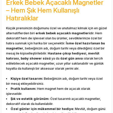
Erkek Bebek Açacaklı Magnetler
– Hem Şık Hem Kullanışlı
Hatıralıklar
Küçük prensinizin doğumunu özel ve unutulmaz kılmak için en güzel
alternatiflerden biri
erkek bebek açacaklı magnetleri
dir. Hem
dekoratif hem de işlevsel olan bu ürünler, sevdiklerinize özel bir
hatıra sunmak için harika bir seçenektir.
İsme özel hazırlanan bu
magnetler
, bebeğinizin adı, doğum tarihi veya dilediğiniz özel bir
mesaj ile kişiselleştirilebilir.
Hastane çıkışı hediyesi
,
mevlüt
hatırası
,
baby shower süsü
ya da
özel gün anısı
olarak tercih
edilebilecek açacaklı magnetler, uzun yıllar saklanabilir ve günlük
hayatta da kullanışlı bir aksesuar olarak yerini alır.
Kişiye özel tasarım:
Bebeğinizin adı, doğum tarihi veya özel
bir mesaj ekleyebilirsiniz.
Pratik kullanım:
Hem magnet hem de açacak olarak
işlevseldir.
Şık ve estetik görünüm:
Özel tasarımlı açacaklı magnetler,
dekoratif olarak da kullanılabilir.
Özel günler için mükemmel bir hediye:
Mevlüt, doğum günü