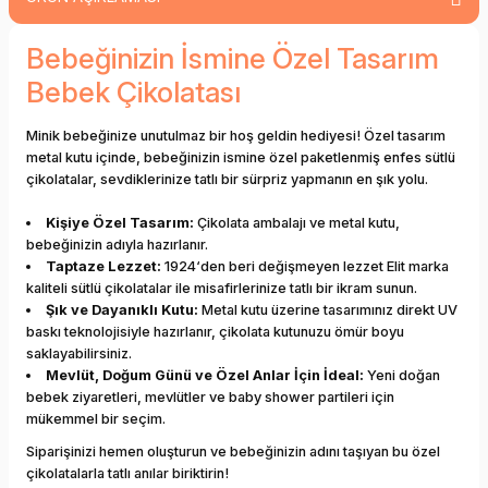
Bebeğinizin İsmine Özel Tasarım
Bebek Çikolatası
Minik bebeğinize unutulmaz bir hoş geldin hediyesi! Özel tasarım
metal kutu içinde, bebeğinizin ismine özel paketlenmiş enfes sütlü
çikolatalar, sevdiklerinize tatlı bir sürpriz yapmanın en şık yolu.
Kişiye Özel Tasarım:
Çikolata ambalajı ve metal kutu,
bebeğinizin adıyla hazırlanır.
Taptaze Lezzet:
1924‘den beri değişmeyen lezzet Elit marka
kaliteli sütlü çikolatalar ile misafirlerinize tatlı bir ikram sunun.
Şık ve Dayanıklı Kutu:
Metal kutu üzerine tasarımınız direkt UV
baskı teknolojisiyle hazırlanır, çikolata kutunuzu ömür boyu
saklayabilirsiniz.
Mevlüt, Doğum Günü ve Özel Anlar İçin İdeal:
Yeni doğan
bebek ziyaretleri, mevlütler ve baby shower partileri için
mükemmel bir seçim.
Siparişinizi hemen oluşturun ve bebeğinizin adını taşıyan bu özel
çikolatalarla tatlı anılar biriktirin!