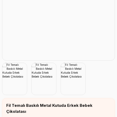
Erkek Bebek Çikolata Küpleri
Kız Bebek Çikolata Küpleri
Erkek Bebek Yeşeren Kalem
Kız Bebek Yeşeren Kalem
Erkek Bebek El Aynası
Kız Bebek El Aynası
Fil Temalı Baskılı Metal Kutuda Erkek Bebek
Çikolatası