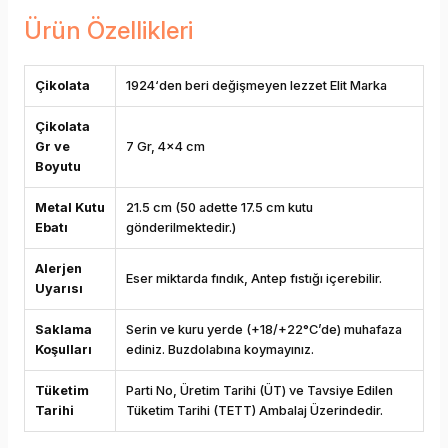
Ürün Özellikleri
Çikolata
1924‘den beri değişmeyen lezzet Elit Marka
Çikolata
Gr ve
7 Gr, 4x4 cm
Boyutu
Metal Kutu
21.5 cm (50 adette 17.5 cm kutu
Ebatı
gönderilmektedir.)
Alerjen
Eser miktarda fındık, Antep fıstığı içerebilir.
Uyarısı
Saklama
Serin ve kuru yerde (+18/+22°C’de) muhafaza
Koşulları
ediniz. Buzdolabına koymayınız.
Tüketim
Parti No, Üretim Tarihi (ÜT) ve Tavsiye Edilen
Tarihi
Tüketim Tarihi (TETT) Ambalaj Üzerindedir.