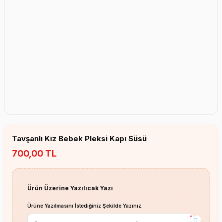
Erkek Bebek Çikolata Küpleri
Kız Bebek Çikolata Küpleri
Erkek Bebek Yeşeren Kalem
Kız Bebek Yeşeren Kalem
Erkek Bebek El Aynası
Kız Bebek El Aynası
Tavşanlı Kız Bebek Pleksi Kapı Süsü
700,00 TL
Ürün Üzerine Yazılıcak Yazı
Ürüne Yazılmasını İstediğiniz Şekilde Yazınız.
*