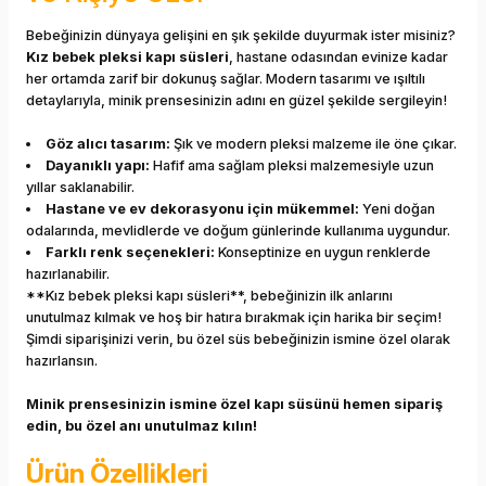
Bebeğinizin dünyaya gelişini en şık şekilde duyurmak ister misiniz?
Kız bebek pleksi kapı süsleri
, hastane odasından evinize kadar
her ortamda zarif bir dokunuş sağlar. Modern tasarımı ve ışıltılı
detaylarıyla, minik prensesinizin adını en güzel şekilde sergileyin!
Göz alıcı tasarım:
Şık ve modern pleksi malzeme ile öne çıkar.
Dayanıklı yapı:
Hafif ama sağlam pleksi malzemesiyle uzun
yıllar saklanabilir.
Hastane ve ev dekorasyonu için mükemmel:
Yeni doğan
odalarında, mevlidlerde ve doğum günlerinde kullanıma uygundur.
Farklı renk seçenekleri:
Konseptinize en uygun renklerde
hazırlanabilir.
**Kız bebek pleksi kapı süsleri**, bebeğinizin ilk anlarını
unutulmaz kılmak ve hoş bir hatıra bırakmak için harika bir seçim!
Şimdi siparişinizi verin, bu özel süs bebeğinizin ismine özel olarak
hazırlansın.
Minik prensesinizin ismine özel kapı süsünü hemen sipariş
edin, bu özel anı unutulmaz kılın!
Ürün Özellikleri