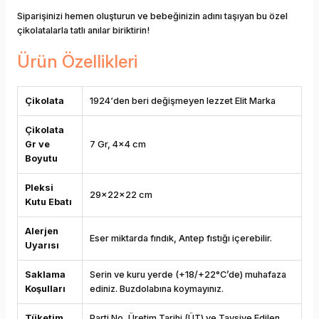
Siparişinizi hemen oluşturun ve bebeğinizin adını taşıyan bu özel
çikolatalarla tatlı anılar biriktirin!
Ürün Özellikleri
Çikolata
1924‘den beri değişmeyen lezzet Elit Marka
Çikolata
Gr ve
7 Gr, 4x4 cm
Boyutu
Pleksi
29x22x22 cm
Kutu Ebatı
Alerjen
Eser miktarda fındık, Antep fıstığı içerebilir.
Uyarısı
Saklama
Serin ve kuru yerde (+18/+22°C’de) muhafaza
Koşulları
ediniz. Buzdolabına koymayınız.
Tüketim
Parti No, Üretim Tarihi (ÜT) ve Tavsiye Edilen