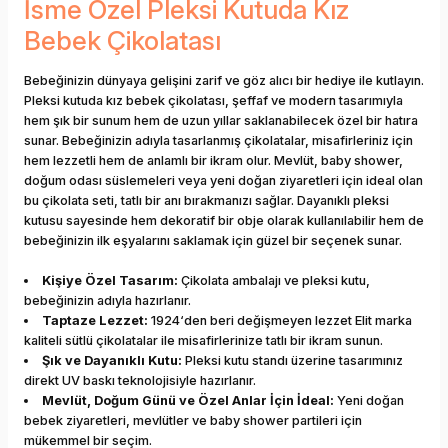
İsme Özel Pleksi Kutuda Kız
Bebek Çikolatası
Bebeğinizin dünyaya gelişini zarif ve göz alıcı bir hediye ile kutlayın.
Pleksi kutuda kız bebek çikolatası, şeffaf ve modern tasarımıyla
hem şık bir sunum hem de uzun yıllar saklanabilecek özel bir hatıra
sunar. Bebeğinizin adıyla tasarlanmış çikolatalar, misafirleriniz için
hem lezzetli hem de anlamlı bir ikram olur. Mevlüt, baby shower,
doğum odası süslemeleri veya yeni doğan ziyaretleri için ideal olan
bu çikolata seti, tatlı bir anı bırakmanızı sağlar. Dayanıklı pleksi
kutusu sayesinde hem dekoratif bir obje olarak kullanılabilir hem de
bebeğinizin ilk eşyalarını saklamak için güzel bir seçenek sunar.
Kişiye Özel Tasarım:
Çikolata ambalajı ve pleksi kutu,
bebeğinizin adıyla hazırlanır.
Taptaze Lezzet:
1924‘den beri değişmeyen lezzet Elit marka
kaliteli sütlü çikolatalar ile misafirlerinize tatlı bir ikram sunun.
Şık ve Dayanıklı Kutu:
Pleksi kutu standı üzerine tasarımınız
direkt UV baskı teknolojisiyle hazırlanır.
Mevlüt, Doğum Günü ve Özel Anlar İçin İdeal:
Yeni doğan
bebek ziyaretleri, mevlütler ve baby shower partileri için
mükemmel bir seçim.