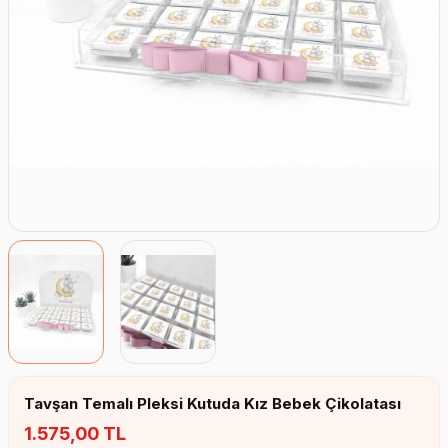
Erkek Bebek Çikolata Küpleri
Kız Bebek Çikolata Küpleri
Erkek Bebek Yeşeren Kalem
Kız Bebek Yeşeren Kalem
Erkek Bebek El Aynası
Kız Bebek El Aynası
Tavşan Temalı Pleksi Kutuda Kız Bebek Çikolatası
1.575,00 TL