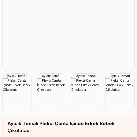
Erkek Bebek Çikolata Küpleri
Kız Bebek Çikolata Küpleri
Erkek Bebek Yeşeren Kalem
Kız Bebek Yeşeren Kalem
Erkek Bebek El Aynası
Kız Bebek El Aynası
Ayıcık Temalı Pleksi Çanta İçinde Erkek Bebek
Çikolatası