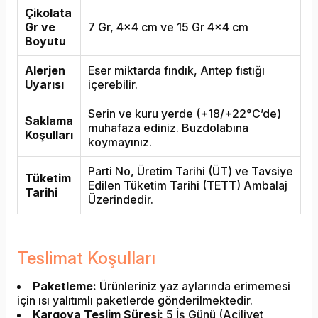
Çikolata
Gr ve
7 Gr, 4x4 cm ve 15 Gr 4x4 cm
Boyutu
Alerjen
Eser miktarda fındık, Antep fıstığı
Uyarısı
içerebilir.
Serin ve kuru yerde (+18/+22°C’de)
Saklama
muhafaza ediniz. Buzdolabına
Koşulları
koymayınız.
Parti No, Üretim Tarihi (ÜT) ve Tavsiye
Tüketim
Edilen Tüketim Tarihi (TETT) Ambalaj
Tarihi
Üzerindedir.
Teslimat Koşulları
Paketleme:
Ürünleriniz yaz aylarında erimemesi
için ısı yalıtımlı paketlerde gönderilmektedir.
Kargoya Teslim Süresi:
5 İş Günü (Aciliyet