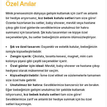
Özel Anılar
Minik prensesinizin dünyaya gelişini kutlamak için zarif ve anlamlı
bir hediye arıyorsanız,
kız bebek kutulu setleri
tam size göre!
Özenle hazırlanan bu setler, baby shower, mevlüt veya hastane
çıkışı gibi özel günlerde sevdiklerinize unutulmaz bir hatıra
sunmanız için tasarlandı. Şık kutu tasarımları ve kişiye özel
seçenekleriyle, bu setler bebeğinizin anılarını ölümsüzleştiriyor.
Şık ve özel tasarım:
Dayanıklı ve estetik kutular, bebeğinizin
ismiyle kişiselleştirilebilir.
Zengin içerik:
Çikolata, lavanta kesesi, magnet, mini cam
kolonya şişesi gibi çeşitli seçenekler içerir.
Özel günler için ideal:
Mevlüt, baby shower ve hastane çıkışı
hediyesi olarak mükemmel bir seçim.
Kişiselleştirilebilir:
İsme özel etiket ve süslemelerle tamamen
size özel hale getirilir.
Unutulmaz bir hatıra:
Sevdiklerinize benzersiz bir anı bırakın.
Eğer bebeğinizin gelişini unutulmaz bir şekilde kutlamak
istiyorsanız,
kız bebek kutulu setleri
tam size göre!
Sevdiklerinize zarif ve anlamlı bir hediye sunmak için bu özel
setleri kaçırmayın.