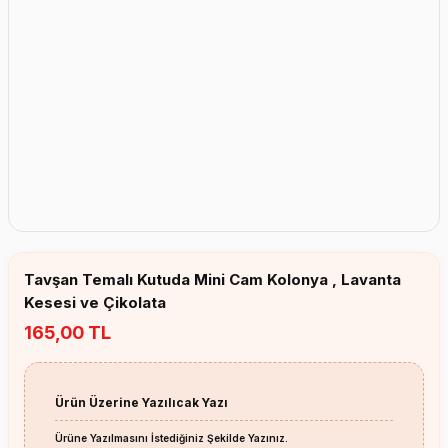
Erkek Bebek Çikolata Küpleri
Kız Bebek Çikolata Küpleri
Erkek Bebek Yeşeren Kalem
Kız Bebek Yeşeren Kalem
Erkek Bebek El Aynası
Kız Bebek El Aynası
Tavşan Temalı Kutuda Mini Cam Kolonya , Lavanta
Kesesi ve Çikolata
165,00 TL
Ürün Üzerine Yazılıcak Yazı
Ürüne Yazılmasını İstediğiniz Şekilde Yazınız.