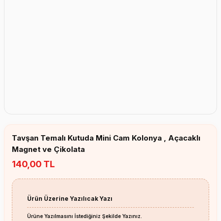
Erkek Bebek Çikolata Küpleri
Kız Bebek Çikolata Küpleri
Erkek Bebek Yeşeren Kalem
Kız Bebek Yeşeren Kalem
Erkek Bebek El Aynası
Kız Bebek El Aynası
Tavşan Temalı Kutuda Mini Cam Kolonya , Açacaklı
Magnet ve Çikolata
140,00 TL
Ürün Üzerine Yazılıcak Yazı
Ürüne Yazılmasını İstediğiniz Şekilde Yazınız.