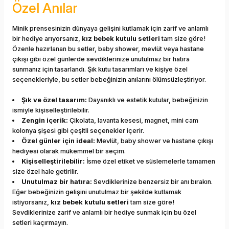
Özel Anılar
Minik prensesinizin dünyaya gelişini kutlamak için zarif ve anlamlı
bir hediye arıyorsanız,
kız bebek kutulu setleri
tam size göre!
Özenle hazırlanan bu setler, baby shower, mevlüt veya hastane
çıkışı gibi özel günlerde sevdiklerinize unutulmaz bir hatıra
sunmanız için tasarlandı. Şık kutu tasarımları ve kişiye özel
seçenekleriyle, bu setler bebeğinizin anılarını ölümsüzleştiriyor.
Şık ve özel tasarım:
Dayanıklı ve estetik kutular, bebeğinizin
ismiyle kişiselleştirilebilir.
Zengin içerik:
Çikolata, lavanta kesesi, magnet, mini cam
kolonya şişesi gibi çeşitli seçenekler içerir.
Özel günler için ideal:
Mevlüt, baby shower ve hastane çıkışı
hediyesi olarak mükemmel bir seçim.
Kişiselleştirilebilir:
İsme özel etiket ve süslemelerle tamamen
size özel hale getirilir.
Unutulmaz bir hatıra:
Sevdiklerinize benzersiz bir anı bırakın.
Eğer bebeğinizin gelişini unutulmaz bir şekilde kutlamak
istiyorsanız,
kız bebek kutulu setleri
tam size göre!
Sevdiklerinize zarif ve anlamlı bir hediye sunmak için bu özel
setleri kaçırmayın.