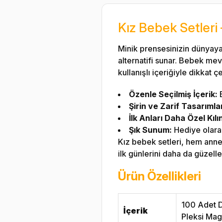
Kız Bebek Setleri 
Minik prensesinizin dünyaya 
alternatifi sunar. Bebek mev
kullanışlı içeriğiyle dikkat ç
Özenle Seçilmiş İçerik:
B
Şirin ve Zarif Tasarımla
İlk Anları Daha Özel Kılı
Şık Sunum:
Hediye olarak
Kız bebek setleri, hem anne
ilk günlerini daha da güzelle
Ürün Özellikleri
100 Adet D
İçerik
Pleksi Mag