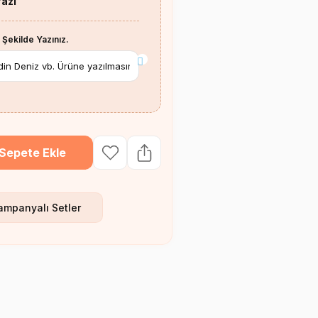
Yazı
 Şekilde Yazınız.
*
Sepete Ekle
ampanyalı Setler