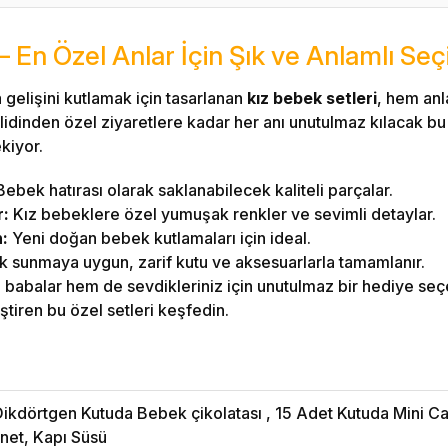
– En Özel Anlar İçin Şık ve Anlamlı Seç
gelişini kutlamak için tasarlanan
kız bebek setleri
, hem anl
lidinden özel ziyaretlere kadar her anı unutulmaz kılacak bu s
ekiyor.
ebek hatırası olarak saklanabilecek kaliteli parçalar.
r:
Kız bebeklere özel yumuşak renkler ve sevimli detaylar.
n:
Yeni doğan bebek kutlamaları için ideal.
 sunmaya uygun, zarif kutu ve aksesuarlarla tamamlanır.
 babalar hem de sevdikleriniz için unutulmaz bir hediye seç
ştiren bu özel setleri keşfedin.
ikdörtgen Kutuda Bebek çikolatası , 15 Adet Kutuda Mini C
net, Kapı Süsü