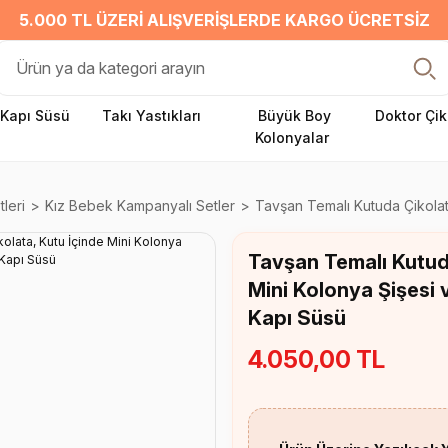
5.000 TL ÜZERI ALIŞVERIŞLERDE KARGO ÜCRETSIZ
Kapı Süsü
Takı Yastıkları
Büyük Boy
Doktor Çik
Kolonyalar
leri
Kız Bebek Kampanyalı Setler
Tavşan Temalı Kutuda Çikolat
Tavşan Temalı Kutuda
Mini Kolonya Şişesi 
Kapı Süsü
4.050,00 TL