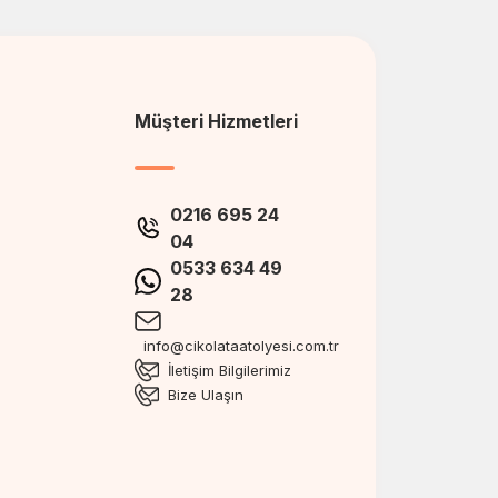
Müşteri Hizmetleri
0216 695 24
04
0533 634 49
28
info@cikolataatolyesi.com.tr
İletişim Bilgilerimiz
Bize Ulaşın