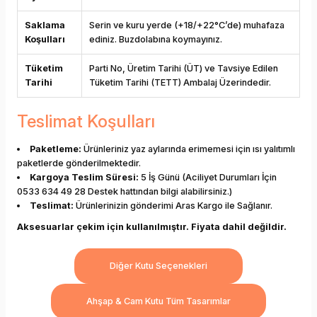
Saklama
Serin ve kuru yerde (+18/+22°C’de) muhafaza
Koşulları
ediniz. Buzdolabına koymayınız.
Tüketim
Parti No, Üretim Tarihi (ÜT) ve Tavsiye Edilen
Tarihi
Tüketim Tarihi (TETT) Ambalaj Üzerindedir.
Teslimat Koşulları
Paketleme:
Ürünleriniz yaz aylarında erimemesi için ısı yalıtımlı
paketlerde gönderilmektedir.
Kargoya Teslim Süresi:
5 İş Günü (Aciliyet Durumları İçin
0533 634 49 28 Destek hattından bilgi alabilirsiniz.)
Teslimat:
Ürünlerinizin gönderimi Aras Kargo ile Sağlanır.
Aksesuarlar çekim için kullanılmıştır. Fiyata dahil değildir.
Diğer Kutu Seçenekleri
Ahşap & Cam Kutu Tüm Tasarımlar