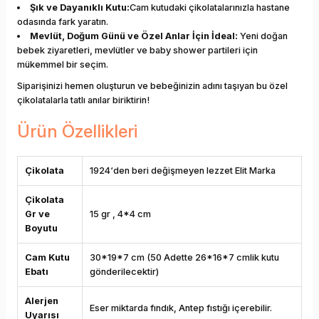
Şık ve Dayanıklı Kutu:
Cam kutudaki çikolatalarınızla hastane
odasında fark yaratın.
Mevlüt, Doğum Günü ve Özel Anlar İçin İdeal:
Yeni doğan
bebek ziyaretleri, mevlütler ve baby shower partileri için
mükemmel bir seçim.
Siparişinizi hemen oluşturun ve bebeğinizin adını taşıyan bu özel
çikolatalarla tatlı anılar biriktirin!
Ürün Özellikleri
Çikolata
1924‘den beri değişmeyen lezzet Elit Marka
Çikolata
Gr ve
15 gr , 4*4 cm
Boyutu
Cam Kutu
30*19*7 cm (50 Adette 26*16*7 cmlik kutu
Ebatı
gönderilecektir)
Alerjen
Eser miktarda fındık, Antep fıstığı içerebilir.
Uyarısı