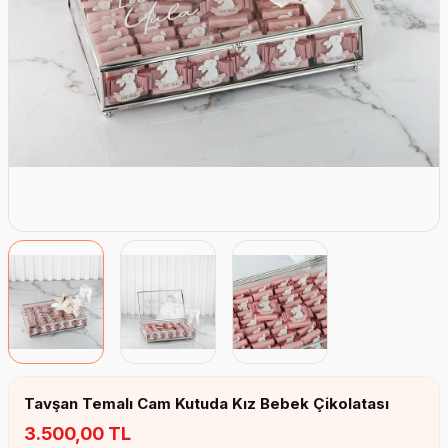
Erkek Bebek Çikolata Küpleri
Kız Bebek Çikolata Küpleri
Erkek Bebek Yeşeren Kalem
Kız Bebek Yeşeren Kalem
Erkek Bebek El Aynası
Kız Bebek El Aynası
Tavşan Temalı Cam Kutuda Kız Bebek Çikolatası
3.500,00 TL