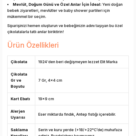
Mevlüt, Doğum Günü ve Özel Anlar İçin İdeal:
Yeni doğan
bebek ziyaretleri, mevlütler ve baby shower partileri için
mükemmel bir seçim.
Siparişinizi hemen oluşturun ve bebeğinizin adını taşıyan bu özel
çikolatalarla tatlı anılar biriktirin!
Ürün Özellikleri
Çikolata
1924‘den beri değişmeyen lezzet Elit Marka
Çikolata
Gr ve
7 Gr, 4x4 cm
Boyutu
Kart Ebatı
19x9 cm
Alerjen
Eser miktarda fındık, Antep fıstığı içerebilir.
Uyarısı
Saklama
Serin ve kuru yerde (+18/+22°C’de) muhafaza
Koşulları
ediniz. Buzdolabına koymayınız.