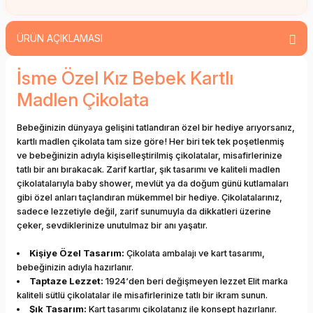
ÜRÜN AÇIKLAMASI
İsme Özel Kız Bebek Kartlı
Madlen Çikolata
Bebeğinizin dünyaya gelişini tatlandıran özel bir hediye arıyorsanız,
kartlı madlen çikolata tam size göre! Her biri tek tek poşetlenmiş
ve bebeğinizin adıyla kişiselleştirilmiş çikolatalar, misafirlerinize
tatlı bir anı bırakacak. Zarif kartlar, şık tasarımı ve kaliteli madlen
çikolatalarıyla baby shower, mevlüt ya da doğum günü kutlamaları
gibi özel anları taçlandıran mükemmel bir hediye. Çikolatalarınız,
sadece lezzetiyle değil, zarif sunumuyla da dikkatleri üzerine
çeker, sevdiklerinize unutulmaz bir anı yaşatır.
Kişiye Özel Tasarım:
Çikolata ambalajı ve kart tasarımı,
bebeğinizin adıyla hazırlanır.
Taptaze Lezzet:
1924‘den beri değişmeyen lezzet Elit marka
kaliteli sütlü çikolatalar ile misafirlerinize tatlı bir ikram sunun.
Şık Tasarım:
Kart tasarımı çikolatanız ile konsept hazırlanır.