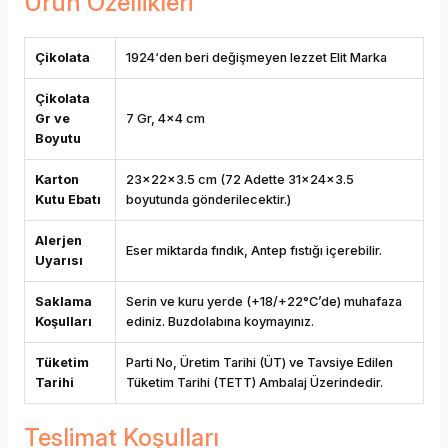
Ürün Özellikleri
Çikolata
1924‘den beri değişmeyen lezzet Elit Marka
Çikolata
Gr ve
7 Gr, 4x4 cm
Boyutu
Karton
23x22x3.5 cm (72 Adette 31x24x3.5
Kutu Ebatı
boyutunda gönderilecektir.)
Alerjen
Eser miktarda fındık, Antep fıstığı içerebilir.
Uyarısı
Saklama
Serin ve kuru yerde (+18/+22°C’de) muhafaza
Koşulları
ediniz. Buzdolabına koymayınız.
Tüketim
Parti No, Üretim Tarihi (ÜT) ve Tavsiye Edilen
Tarihi
Tüketim Tarihi (TETT) Ambalaj Üzerindedir.
Teslimat Koşulları