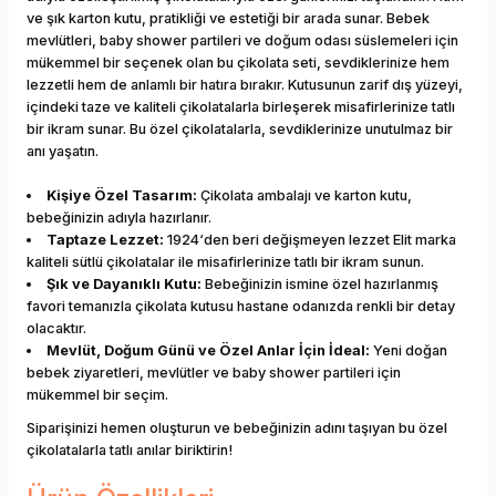
ve şık karton kutu, pratikliği ve estetiği bir arada sunar. Bebek
mevlütleri, baby shower partileri ve doğum odası süslemeleri için
mükemmel bir seçenek olan bu çikolata seti, sevdiklerinize hem
lezzetli hem de anlamlı bir hatıra bırakır. Kutusunun zarif dış yüzeyi,
içindeki taze ve kaliteli çikolatalarla birleşerek misafirlerinize tatlı
bir ikram sunar. Bu özel çikolatalarla, sevdiklerinize unutulmaz bir
anı yaşatın.
Kişiye Özel Tasarım:
Çikolata ambalajı ve karton kutu,
bebeğinizin adıyla hazırlanır.
Taptaze Lezzet:
1924‘den beri değişmeyen lezzet Elit marka
kaliteli sütlü çikolatalar ile misafirlerinize tatlı bir ikram sunun.
Şık ve Dayanıklı Kutu:
Bebeğinizin ismine özel hazırlanmış
favori temanızla çikolata kutusu hastane odanızda renkli bir detay
olacaktır.
Mevlüt, Doğum Günü ve Özel Anlar İçin İdeal:
Yeni doğan
bebek ziyaretleri, mevlütler ve baby shower partileri için
mükemmel bir seçim.
Siparişinizi hemen oluşturun ve bebeğinizin adını taşıyan bu özel
çikolatalarla tatlı anılar biriktirin!