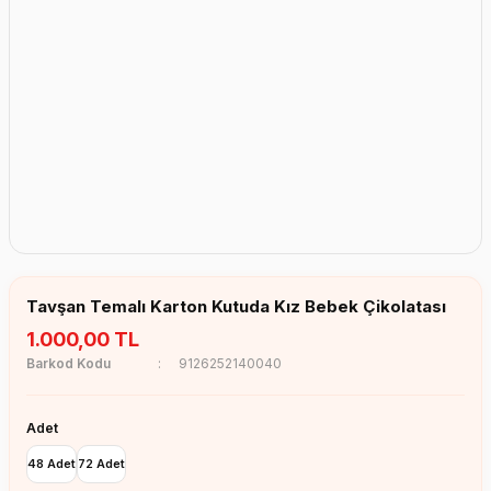
Erkek Bebek Çikolata Küpleri
Kız Bebek Çikolata Küpleri
Erkek Bebek Yeşeren Kalem
Kız Bebek Yeşeren Kalem
Erkek Bebek El Aynası
Kız Bebek El Aynası
Tavşan Temalı Karton Kutuda Kız Bebek Çikolatası
1.000,00 TL
Barkod Kodu
9126252140040
Adet
48 Adet
72 Adet