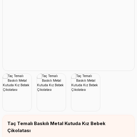
Erkek Bebek Çikolata Küpleri
Kız Bebek Çikolata Küpleri
Erkek Bebek Yeşeren Kalem
Kız Bebek Yeşeren Kalem
Erkek Bebek El Aynası
Kız Bebek El Aynası
Taç Temalı Baskılı Metal Kutuda Kız Bebek
Çikolatası