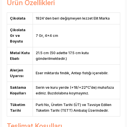
Ürün Özellikleri
Çikolata
1924‘den beri değişmeyen lezzet Elit Marka
Çikolata
Gr ve
7 Gr, 4x4 cm
Boyutu
Metal Kutu
21.5 cm (50 adette 17.5 cm kutu
Ebatı
gönderilmektedir.)
Alerjen
Eser miktarda fındık, Antep fıstığı içerebilir.
Uyarısı
Saklama
Serin ve kuru yerde (+18/+22°C’de) muhafaza
Koşulları
ediniz. Buzdolabına koymayınız.
Tüketim
Parti No, Üretim Tarihi (ÜT) ve Tavsiye Edilen
Tarihi
Tüketim Tarihi (TETT) Ambalaj Üzerindedir.
Teslimat Koşulları