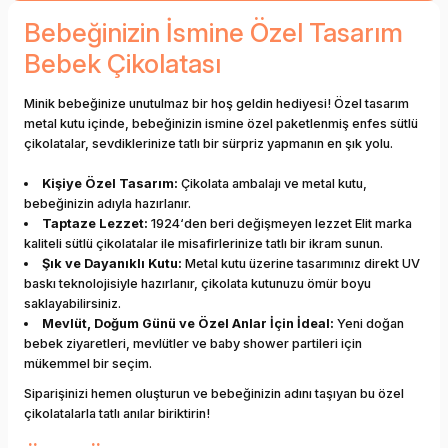
Bebeğinizin İsmine Özel Tasarım
Bebek Çikolatası
Minik bebeğinize unutulmaz bir hoş geldin hediyesi! Özel tasarım
metal kutu içinde, bebeğinizin ismine özel paketlenmiş enfes sütlü
çikolatalar, sevdiklerinize tatlı bir sürpriz yapmanın en şık yolu.
Kişiye Özel Tasarım:
Çikolata ambalajı ve metal kutu,
bebeğinizin adıyla hazırlanır.
Taptaze Lezzet:
1924‘den beri değişmeyen lezzet Elit marka
kaliteli sütlü çikolatalar ile misafirlerinize tatlı bir ikram sunun.
Şık ve Dayanıklı Kutu:
Metal kutu üzerine tasarımınız direkt UV
baskı teknolojisiyle hazırlanır, çikolata kutunuzu ömür boyu
saklayabilirsiniz.
Mevlüt, Doğum Günü ve Özel Anlar İçin İdeal:
Yeni doğan
bebek ziyaretleri, mevlütler ve baby shower partileri için
mükemmel bir seçim.
Siparişinizi hemen oluşturun ve bebeğinizin adını taşıyan bu özel
çikolatalarla tatlı anılar biriktirin!