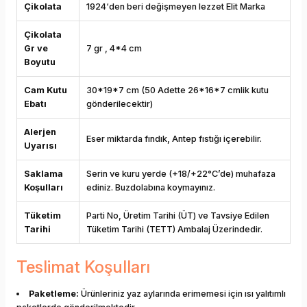
Çikolata
1924‘den beri değişmeyen lezzet Elit Marka
Çikolata
Gr ve
7 gr , 4*4 cm
Boyutu
Cam Kutu
30*19*7 cm (50 Adette 26*16*7 cmlik kutu
Ebatı
gönderilecektir)
Alerjen
Eser miktarda fındık, Antep fıstığı içerebilir.
Uyarısı
Saklama
Serin ve kuru yerde (+18/+22°C’de) muhafaza
Koşulları
ediniz. Buzdolabına koymayınız.
Tüketim
Parti No, Üretim Tarihi (ÜT) ve Tavsiye Edilen
Tarihi
Tüketim Tarihi (TETT) Ambalaj Üzerindedir.
Teslimat Koşulları
Paketleme:
Ürünleriniz yaz aylarında erimemesi için ısı yalıtımlı