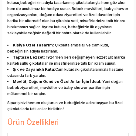
kutusu,bebeğinizin adıyla tasarlanmış çikolatalarıyla hem göz alıcı
hem de unutulmaz bir hediye sunar. Bebek mevlütleri, baby shower
organizasyonları, doğum odası ziyaretleri ve özel davetler için
harika bir alternatif olan bu çikolata seti, misafirlerinize tatlı bir anı
bırakmanızı sağlar. Ayrıca kutusu, bebeğinizin ilk eşyalarını
saklayabileceğiniz değerli bir hatıra olarak da kullanılabilir.
Kişiye Özel Tasarım:
Çikolata ambalajı ve cam kutu,
bebeğinizin adıyla hazırlanır.
Taptaze Lezzet:
1924‘den beri değişmeyen lezzet Elit marka
kaliteli sütlü çikolatalar ile misafirlerinize tatlı bir ikram sunun.
Şık ve Dayanıklı Kutu:
Cam kutudaki çikolatalarınızla hastane
odasında fark yaratın.
Mevlüt, Doğum Günü ve Özel Anlar İçin İdeal:
Yeni doğan
bebek ziyaretleri, mevlütler ve baby shower partileri için
mükemmel bir seçim.
Siparişinizi hemen oluşturun ve bebeğinizin adını taşıyan bu özel
çikolatalarla tatlı anılar biriktirin!
Ürün Özellikleri