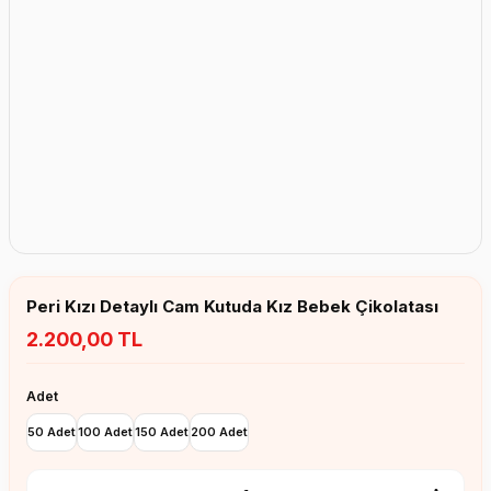
Erkek Bebek Çikolata Küpleri
Kız Bebek Çikolata Küpleri
Erkek Bebek Yeşeren Kalem
Kız Bebek Yeşeren Kalem
Erkek Bebek El Aynası
Kız Bebek El Aynası
Peri Kızı Detaylı Cam Kutuda Kız Bebek Çikolatası
2.200,00 TL
Adet
50 Adet
100 Adet
150 Adet
200 Adet