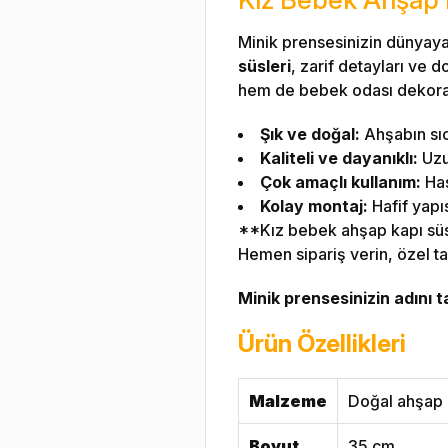
Minik prensesinizin dünyaya
süsleri
, zarif detayları ve
hem de bebek odası dekorasy
Şık ve doğal:
Ahşabın sıc
Kaliteli ve dayanıklı:
Uzu
Çok amaçlı kullanım:
Has
Kolay montaj:
Hafif yapı
**Kız bebek ahşap kapı süsl
Hemen sipariş verin, özel ta
Minik prensesinizin adını t
Ürün Özellikleri
Malzeme
Doğal ahşap
Boyut
35 cm