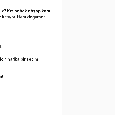
niz?
Kız bebek ahşap kapı
fer katıyor. Hem doğumda
.
çin harika bir seçim!
n!