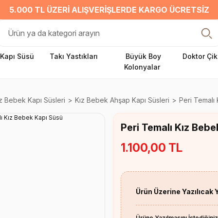
5.000 TL ÜZERI ALIŞVERIŞLERDE KARGO ÜCRETSIZ
Kapı Süsü
Takı Yastıkları
Büyük Boy
Doktor Çik
Kolonyalar
z Bebek Kapı Süsleri
Kız Bebek Ahşap Kapı Süsleri
Peri Temalı
Peri Temalı Kız Bebe
1.100,00 TL
Ürün Üzerine Yazılıcak 
Ürüne Yazılmasını İstediğiniz