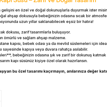
 gelişini en özel ve doğal dokunuşlarla duyurmak ister misi
 doğal ahşap dokusuyla bebeğinizin odasına sıcak bir atmos
onunda uzun yıllar saklanabilecek eşsiz bir hatıra!
ak dokusu, zarif tasarımlarla buluşuyor.
n ömürlü ve sağlam ahşap malzeme.
tane kapısı, bebek odası ya da mevlid süslemeleri için ideal
sı sayesinde kapıya veya duvara rahatça asılabilir.
eri**, bebeğinizin odasına şık ve zarif bir dokunuş katmak i
sarım kapı süsünüz kişiye özel olarak hazırlansın.
aşıyan bu özel tasarımı kaçırmayın, anılarınıza değer katı