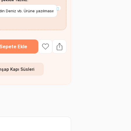
*
Sepete Ekle
hşap Kapı Süsleri