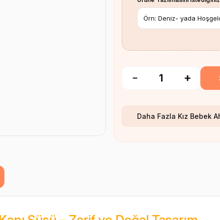
Daha Fazla
Kız Bebek A
apı Süsü – Zarif ve Doğal Tasarım