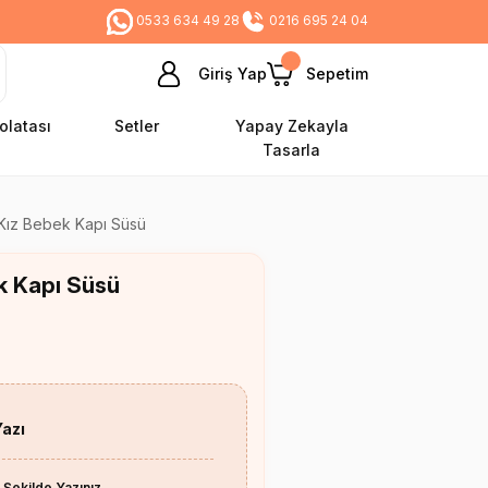
0533 634 49 28
0216 695 24 04
Giriş Yap
Sepetim
olatası
Setler
Yapay Zekayla
Tasarla
 Kız Bebek Kapı Süsü
k Kapı Süsü
Yazı
 Şekilde Yazınız.