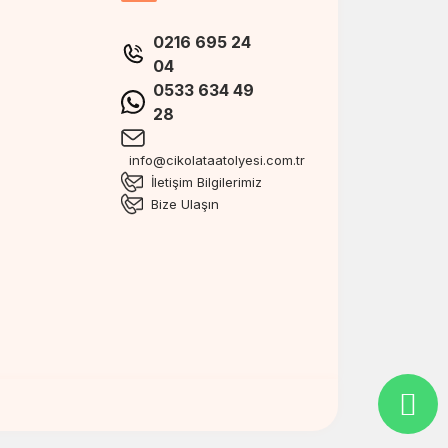
0216 695 24
04
0533 634 49
28
info@cikolataatolyesi.com.tr
İletişim Bilgilerimiz
Bize Ulaşın