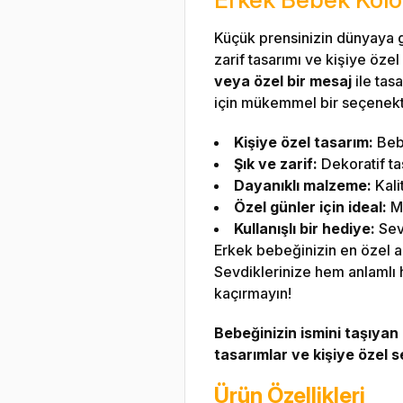
Küçük prensinizin dünyaya ge
zarif tasarımı ve kişiye özel
veya özel bir mesaj
ile tas
için mükemmel bir seçenektir.
Kişiye özel tasarım:
Bebe
Şık ve zarif:
Dekoratif ta
Dayanıklı malzeme:
Kali
Özel günler için ideal:
Me
Kullanışlı bir hediye:
Sevd
Erkek bebeğinizin en özel a
Sevdiklerinize hem anlamlı h
kaçırmayın!
Bebeğinizin ismini taşıyan
tasarımlar ve kişiye özel s
Ürün Özellikleri