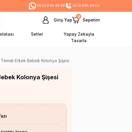
0533 634 49 28
0216 695 24 04
0
Giriş Yap
Sepetim
olatası
Setler
Yapay Zekayla
Tasarla
k Temalı Erkek Bebek Kolonya Şişesi
Bebek Kolonya Şişesi
Yazı
 Şekilde Yazınız.