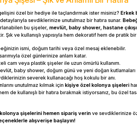
lişini özel bir hediye ile taçlandırmak ister misiniz?
Erkek 
 detaylarıyla sevdiklerinize unutulmaz bir hatıra sunar.
Bebeğ
arlanabilen bu şişeler,
mevlüt, baby shower, hastane çıkışı
 Şık ve kullanışlı yapısıyla hem dekoratif hem de pratik bir h
ğinizin ismi, doğum tarihi veya özel mesaj eklenebilir.
sarımıyla özel günlerinize anlam katar.
teli cam veya plastik şişeler ile uzun ömürlü kullanım.
vlüt, baby shower, doğum günü ve yeni doğan kutlamaları
iklerinizin severek kullanacağı hoş kokulu bir anı.
nlarını unutulmaz kılmak için
kişiye özel kolonya şişeleri
har
em de kullanışlı bir hatıra bırakmak istiyorsanız, bu özel tas
 kolonya şişelerini hemen sipariş verin
ve sevdiklerinize ö
eçeneklerle alışverişe başlayın!