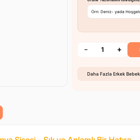
Daha Fazla
Erkek Bebek
a Şişesi – Şık ve Anlamlı Bir Hatıra