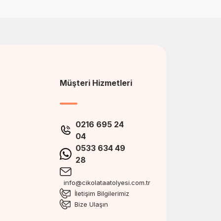
Müşteri Hizmetleri
0216 695 24
04
0533 634 49
28
info@cikolataatolyesi.com.tr
İletişim Bilgilerimiz
Bize Ulaşın