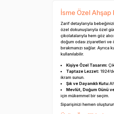
İsme Özel Ahşap 
Zarif detaylarıyla bebeğiniz
özel dokunuşlarıyla özel gü
çikolatalarıyla hem göz alı
doğum odası ziyaretleri ve öze
bırakmanızı sağlar. Ayrıca ku
kullanılabilir.
Kişiye Özel Tasarım:
Çik
Taptaze Lezzet:
1924‘den
ikram sunun.
Şık ve Dayanıklı Kutu:
Ah
Mevlüt, Doğum Günü ve Ö
için mükemmel bir seçim.
Siparişinizi hemen oluşturun v