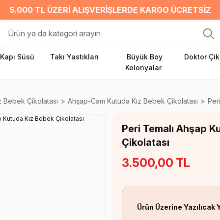
5.000 TL ÜZERI ALIŞVERIŞLERDE KARGO ÜCRETSIZ
Kapı Süsü
Takı Yastıkları
Büyük Boy
Doktor Çik
Kolonyalar
z Bebek Çikolatası
Ahşap-Cam Kutuda Kız Bebek Çikolatası
Per
Peri Temalı Ahşap K
Çikolatası
3.500,00 TL
Ürün Üzerine Yazılıcak 