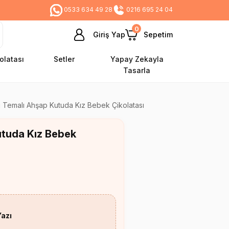
0533 634 49 28
0216 695 24 04
0
Giriş Yap
Sepetim
olatası
Setler
Yapay Zekayla
Tasarla
i Temalı Ahşap Kutuda Kız Bebek Çikolatası
utuda Kız Bebek
Yazı