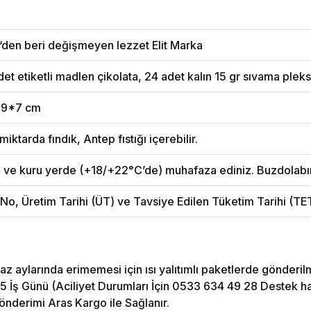
‘den beri değişmeyen lezzet Elit Marka
et etiketli madlen çikolata, 24 adet kalın 15 gr sıvama pleksi
19*7 cm
miktarda fındık, Antep fıstığı içerebilir.
n ve kuru yerde (+18/+22°C’de) muhafaza ediniz. Buzdolabı
 No, Üretim Tarihi (ÜT) ve Tavsiye Edilen Tüketim Tarihi (T
az aylarında erimemesi için ısı yalıtımlı paketlerde gönderil
5 İş Günü (Aciliyet Durumları İçin 0533 634 49 28 Destek hattı
önderimi Aras Kargo ile Sağlanır.