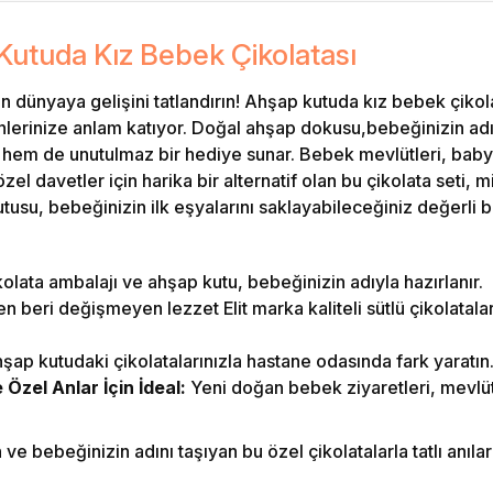
Kutuda Kız Bebek Çikolatası
in dünyaya gelişini tatlandırın! Ahşap kutuda kız bebek çikola
nlerinize anlam katıyor. Doğal ahşap dokusu,bebeğinizin adı
cı hem de unutulmaz bir hediye sunar. Bebek mevlütleri, bab
l davetler için harika bir alternatif olan bu çikolata seti, misa
tusu, bebeğinizin ilk eşyalarını saklayabileceğiniz değerli bi
olata ambalajı ve ahşap kutu, bebeğinizin adıyla hazırlanır.
 beri değişmeyen lezzet Elit marka kaliteli sütlü çikolatalar i
şap kutudaki çikolatalarınızla hastane odasında fark yaratın
zel Anlar İçin İdeal:
Yeni doğan bebek ziyaretleri, mevlüt
e bebeğinizin adını taşıyan bu özel çikolatalarla tatlı anılar b