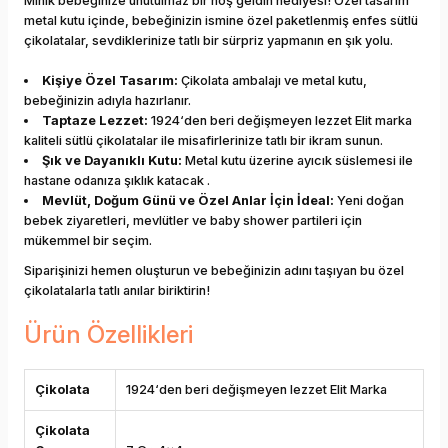
Minik bebeğinize unutulmaz bir hoş geldin hediyesi! Özel tasarım
metal kutu içinde, bebeğinizin ismine özel paketlenmiş enfes sütlü
çikolatalar, sevdiklerinize tatlı bir sürpriz yapmanın en şık yolu.
Kişiye Özel Tasarım:
Çikolata ambalajı ve metal kutu,
bebeğinizin adıyla hazırlanır.
Taptaze Lezzet:
1924‘den beri değişmeyen lezzet Elit marka
kaliteli sütlü çikolatalar ile misafirlerinize tatlı bir ikram sunun.
Şık ve Dayanıklı Kutu:
Metal kutu üzerine ayıcık süslemesi ile
hastane odanıza şıklık katacak .
Mevlüt, Doğum Günü ve Özel Anlar İçin İdeal:
Yeni doğan
bebek ziyaretleri, mevlütler ve baby shower partileri için
mükemmel bir seçim.
Siparişinizi hemen oluşturun ve bebeğinizin adını taşıyan bu özel
çikolatalarla tatlı anılar biriktirin!
Ürün Özellikleri
Çikolata
1924‘den beri değişmeyen lezzet Elit Marka
Çikolata