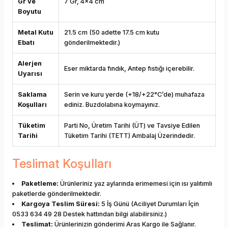
Gr ve
7 Gr, 4x4 cm
Boyutu
Metal Kutu
21.5 cm (50 adette 17.5 cm kutu
Ebatı
gönderilmektedir.)
Alerjen
Eser miktarda fındık, Antep fıstığı içerebilir.
Uyarısı
Saklama
Serin ve kuru yerde (+18/+22°C’de) muhafaza
Koşulları
ediniz. Buzdolabına koymayınız.
Tüketim
Parti No, Üretim Tarihi (ÜT) ve Tavsiye Edilen
Tarihi
Tüketim Tarihi (TETT) Ambalaj Üzerindedir.
Teslimat Koşulları
Paketleme:
Ürünleriniz yaz aylarında erimemesi için ısı yalıtımlı
paketlerde gönderilmektedir.
Kargoya Teslim Süresi:
5 İş Günü (Aciliyet Durumları İçin
0533 634 49 28 Destek hattından bilgi alabilirsiniz.)
Teslimat:
Ürünlerinizin gönderimi Aras Kargo ile Sağlanır.