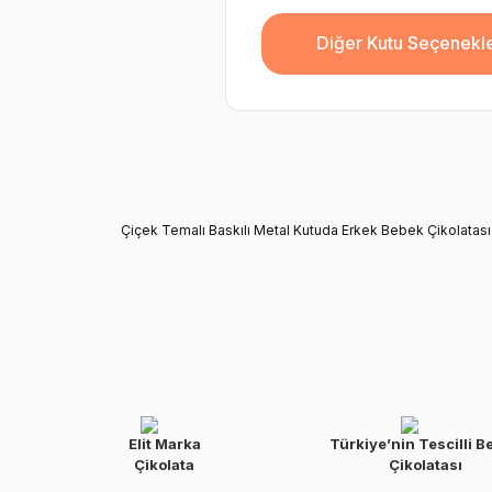
Diğer Kutu Seçenekle
Çiçek Temalı Baskılı Metal Kutuda Erkek Bebek Çikolatası
Elit Marka
Türkiye’nin Tescilli B
Çikolata
Çikolatası