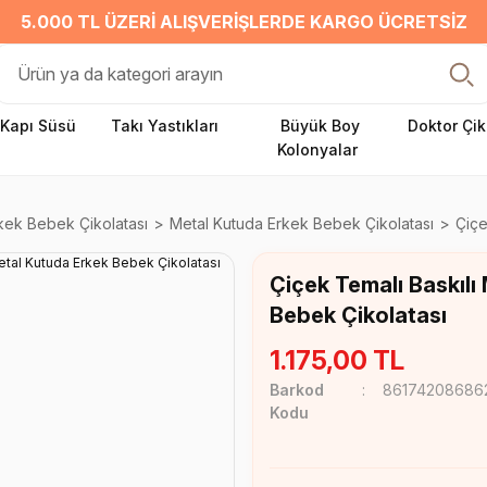
5.000 TL ÜZERI ALIŞVERIŞLERDE KARGO ÜCRETSIZ
Kapı Süsü
Takı Yastıkları
Büyük Boy
Doktor Çik
Kolonyalar
kek Bebek Çikolatası
Metal Kutuda Erkek Bebek Çikolatası
Çiçe
Çiçek Temalı Baskılı
Bebek Çikolatası
1.175,00 TL
Barkod
86174208686
Kodu