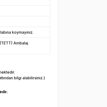
labına koymayınız.
i (TETT) Ambalaj
mektedir.
ndan bilgi alabilirsiniz.)
edir.