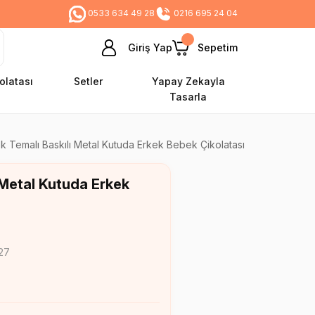
0533 634 49 28
0216 695 24 04
Giriş Yap
Sepetim
olatası
Setler
Yapay Zekayla
Tasarla
k Temalı Baskılı Metal Kutuda Erkek Bebek Çikolatası
 Metal Kutuda Erkek
27