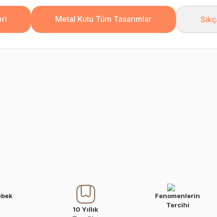
ri
Metal Kutu Tüm Tasarımlar
Sıkç
ebek
Fenomenlerin
Tercihi
10 Yıllık