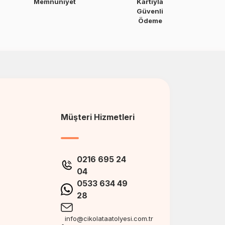
Memnuniyet
Kartıyla
Güvenli
Ödeme
Müşteri Hizmetleri
0216 695 24
04
0533 634 49
28
info@cikolataatolyesi.com.tr