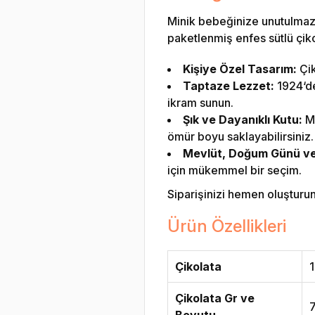
Minik bebeğinize unutulmaz 
paketlenmiş enfes sütlü çikol
Kişiye Özel Tasarım:
Çik
Taptaze Lezzet:
1924‘den
ikram sunun.
Şık ve Dayanıklı Kutu:
Me
ömür boyu saklayabilirsiniz.
Mevlüt, Doğum Günü ve Ö
için mükemmel bir seçim.
Siparişinizi hemen oluşturun v
Ürün Özellikleri
Çikolata
1
Çikolata Gr ve
Boyutu