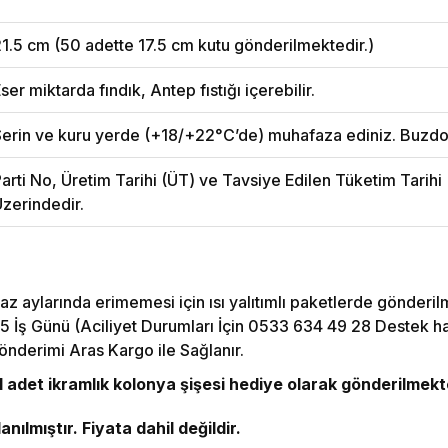
1.5 cm (50 adette 17.5 cm kutu gönderilmektedir.)
ser miktarda fındık, Antep fıstığı içerebilir.
erin ve kuru yerde (+18/+22°C’de) muhafaza ediniz. Buzdo
arti No, Üretim Tarihi (ÜT) ve Tavsiye Edilen Tüketim Tarih
zerindedir.
az aylarında erimemesi için ısı yalıtımlı paketlerde gönderil
5 İş Günü (Aciliyet Durumları İçin 0533 634 49 28 Destek hattı
önderimi Aras Kargo ile Sağlanır.
adet ikramlık kolonya şişesi hediye olarak gönderilmekt
nılmıştır. Fiyata dahil değildir.