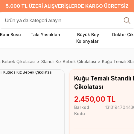
5.000 TL ÜZERI ALIŞVERIŞLERDE KARGO ÜCRETSIZ
Kapı Süsü
Takı Yastıkları
Büyük Boy
Doktor Çik
Kolonyalar
z Bebek Çikolatası
Standlı Kız Bebek Çikolatası
Kuğu Temalı Sta
Kuğu Temalı Standlı
Çikolatası
2.450,00 TL
Barkod
131319470443
Kodu