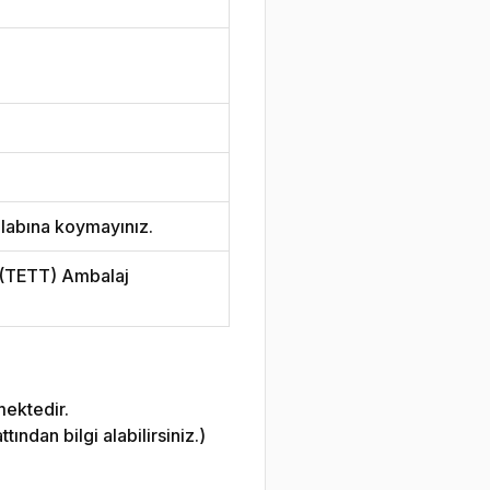
labına koymayınız.
i (TETT) Ambalaj
mektedir.
ndan bilgi alabilirsiniz.)