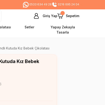
0533 634 49 28
0216 695 24 04
Giriş Yap
Sepetim
olatası
Setler
Yapay Zekayla
Tasarla
ndlı Kutuda Kız Bebek Çikolatası
 Kutuda Kız Bebek
6