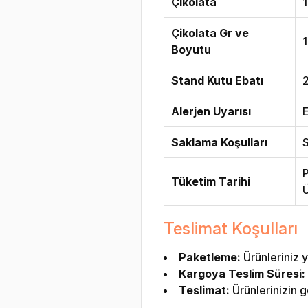
Çikolata
1
Çikolata Gr ve
Boyutu
Stand Kutu Ebatı
Alerjen Uyarısı
E
Saklama Koşulları
S
P
Tüketim Tarihi
Ü
Teslimat Koşulları
Paketleme:
Ürünleriniz y
Kargoya Teslim Süresi:
Teslimat:
Ürünlerinizin g