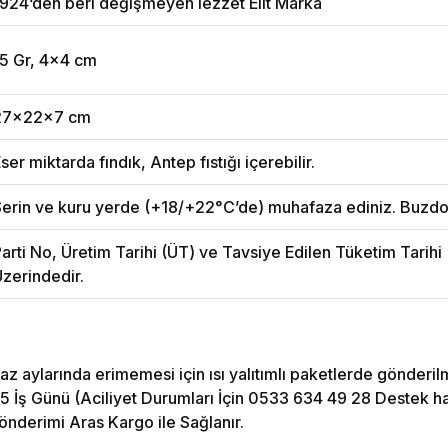
924‘den beri değişmeyen lezzet Elit Marka
15 Gr, 4x4 cm
27x22x7 cm
ser miktarda fındık, Antep fıstığı içerebilir.
erin ve kuru yerde (+18/+22°C’de) muhafaza ediniz. Buzdo
arti No, Üretim Tarihi (ÜT) ve Tavsiye Edilen Tüketim Tarih
zerindedir.
az aylarında erimemesi için ısı yalıtımlı paketlerde gönderil
5 İş Günü (Aciliyet Durumları İçin 0533 634 49 28 Destek hattı
önderimi Aras Kargo ile Sağlanır.