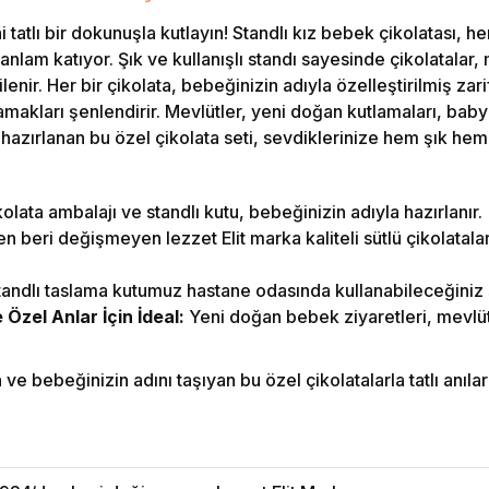
 tatlı bir dokunuşla kutlayın! Standlı kız bebek çikolatası, h
anlam katıyor. Şık ve kullanışlı standı sayesinde çikolatalar,
lenir. Her bir çikolata, bebeğinizin adıyla özelleştirilmiş zar
 damakları şenlendirir. Mevlütler, yeni doğan kutlamaları, bab
 hazırlanan bu özel çikolata seti, sevdiklerinize hem şık hem 
olata ambalajı ve standlı kutu, bebeğinizin adıyla hazırlanır.
 beri değişmeyen lezzet Elit marka kaliteli sütlü çikolatalar i
andlı taslama kutumuz hastane odasında kullanabileceğiniz şı
zel Anlar İçin İdeal:
Yeni doğan bebek ziyaretleri, mevlüt
e bebeğinizin adını taşıyan bu özel çikolatalarla tatlı anılar b