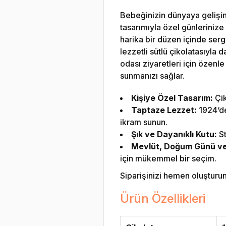
Bebeğinizin dünyaya gelişini
tasarımıyla özel günlerinize 
harika bir düzen içinde sergi
lezzetli sütlü çikolatasıyla
odası ziyaretleri için özenle
sunmanızı sağlar.
Kişiye Özel Tasarım:
Çik
Taptaze Lezzet:
1924‘den
ikram sunun.
Şık ve Dayanıklı Kutu:
St
Mevlüt, Doğum Günü ve Ö
için mükemmel bir seçim.
Siparişinizi hemen oluşturun v
Ürün Özellikleri