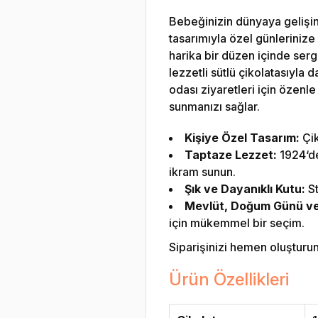
Bebeğinizin dünyaya gelişini
tasarımıyla özel günlerinize 
harika bir düzen içinde sergi
lezzetli sütlü çikolatasıyla
odası ziyaretleri için özenle
sunmanızı sağlar.
Kişiye Özel Tasarım:
Çik
Taptaze Lezzet:
1924‘den
ikram sunun.
Şık ve Dayanıklı Kutu:
St
Mevlüt, Doğum Günü ve Ö
için mükemmel bir seçim.
Siparişinizi hemen oluşturun v
Ürün Özellikleri