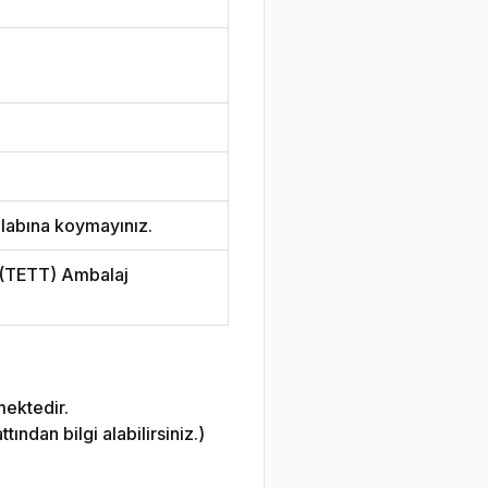
labına koymayınız.
i (TETT) Ambalaj
mektedir.
ndan bilgi alabilirsiniz.)