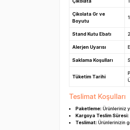
Çikolata
1
Çikolata Gr ve
Boyutu
Stand Kutu Ebatı
Alerjen Uyarısı
E
Saklama Koşulları
S
P
Tüketim Tarihi
Ü
Teslimat Koşulları
Paketleme:
Ürünleriniz y
Kargoya Teslim Süresi:
Teslimat:
Ürünlerinizin g