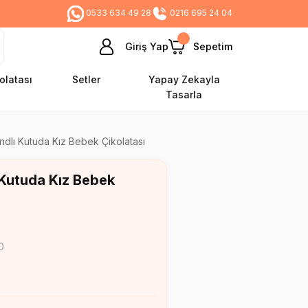
0533 634 49 28
0216 695 24 04
Giriş Yap
Sepetim
olatası
Setler
Yapay Zekayla
Tasarla
ndlı Kutuda Kız Bebek Çikolatası
 Kutuda Kız Bebek
0