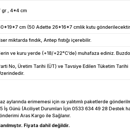
 gr , 4*4 cm
30*19*7 cm (50 Adette 26*16*7 cmlik kutu gönderilecektir
ser miktarda fındık, Antep fıstığı içerebilir.
erin ve kuru yerde (+18/+22°C’de) muhafaza ediniz. Buzdo
arti No, Üretim Tarihi (ÜT) ve Tavsiye Edilen Tüketim Tarih
zerindedir.
az aylarında erimemesi için ısı yalıtımlı paketlerde gönderil
5 İş Günü (Aciliyet Durumları İçin 0533 634 49 28 Destek hattı
önderimi Aras Kargo ile Sağlanır.
nılmıştır. Fiyata dahil değildir.