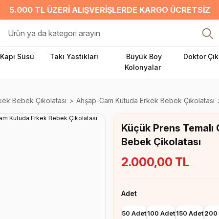
5.000 TL ÜZERI ALIŞVERIŞLERDE KARGO ÜCRETSIZ
Kapı Süsü
Takı Yastıkları
Büyük Boy
Doktor Çik
Kolonyalar
kek Bebek Çikolatası
Ahşap-Cam Kutuda Erkek Bebek Çikolatası
Küçük Prens Temalı
Bebek Çikolatası
2.000,00 TL
Adet
50 Adet
100 Adet
150 Adet
200 