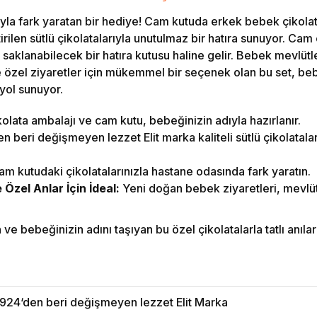
la fark yaratan bir hediye! Cam kutuda erkek bebek çikolata
irilen sütlü çikolatalarıyla unutulmaz bir hatıra sunuyor. C
 saklanabilecek bir hatıra kutusu haline gelir. Bebek mevlütle
özel ziyaretler için mükemmel bir seçenek olan bu set, beb
 yol sunuyor.
olata ambalajı ve cam kutu, bebeğinizin adıyla hazırlanır.
 beri değişmeyen lezzet Elit marka kaliteli sütlü çikolatalar i
m kutudaki çikolatalarınızla hastane odasında fark yaratın.
zel Anlar İçin İdeal:
Yeni doğan bebek ziyaretleri, mevlüt
e bebeğinizin adını taşıyan bu özel çikolatalarla tatlı anılar b
924‘den beri değişmeyen lezzet Elit Marka