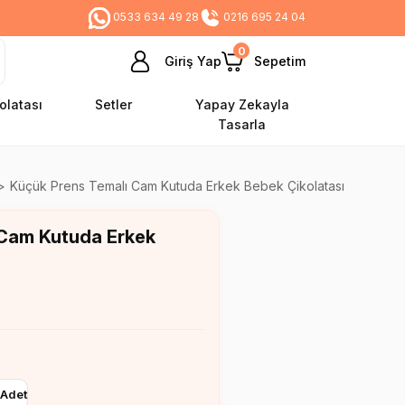
0533 634 49 28
0216 695 24 04
0
Giriş Yap
Sepetim
olatası
Setler
Yapay Zekayla
Tasarla
Küçük Prens Temalı Cam Kutuda Erkek Bebek Çikolatası
 Cam Kutuda Erkek
Adet