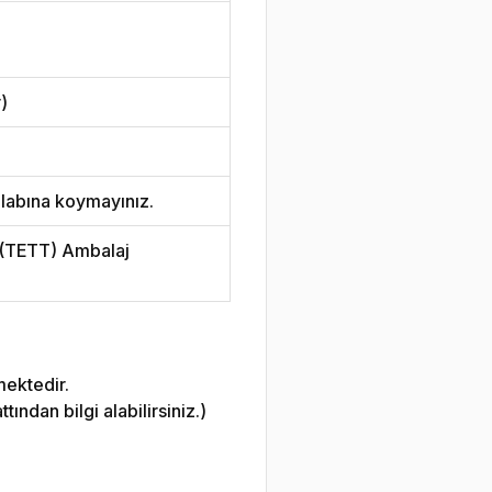
)
labına koymayınız.
i (TETT) Ambalaj
mektedir.
ndan bilgi alabilirsiniz.)