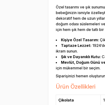
Özel tasarımı ve şık sunumuy
bebeğinizin ismiyle özelleşt
dekoratif hem de uzun yıllar
doğum odası süslemeleri ve 
için hem şık hem de tatlı bir
Kişiye Özel Tasarım:
Çik
Taptaze Lezzet:
1924‘den
ikram sunun.
Şık ve Dayanıklı Kutu:
Ca
Mevlüt, Doğum Günü ve Ö
için mükemmel bir seçim.
Siparişinizi hemen oluşturun v
Ürün Özellikleri
Çikolata
1