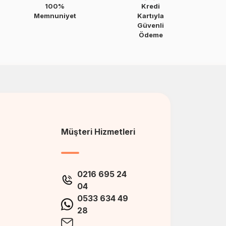
100%
Kredi
Memnuniyet
Kartıyla
Güvenli
Ödeme
Müşteri Hizmetleri
0216 695 24
04
0533 634 49
28