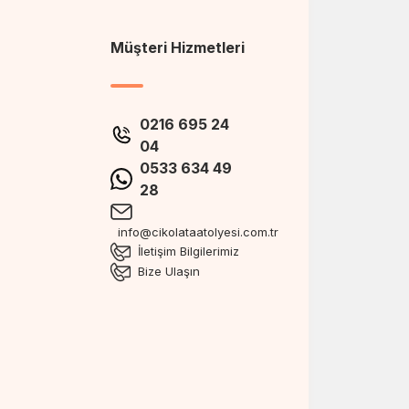
Müşteri Hizmetleri
0216 695 24
04
0533 634 49
28
info@cikolataatolyesi.com.tr
İletişim Bilgilerimiz
Bize Ulaşın