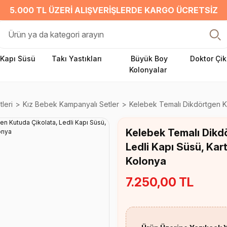
5.000 TL ÜZERI ALIŞVERIŞLERDE KARGO ÜCRETSIZ
Kapı Süsü
Takı Yastıkları
Büyük Boy
Doktor Çik
Kolonyalar
leri
Kız Bebek Kampanyalı Setler
Kelebek Temalı Dikdörtgen Ku
Kelebek Temalı Dikd
Ledli Kapı Süsü, Kar
Kolonya
7.250,00 TL