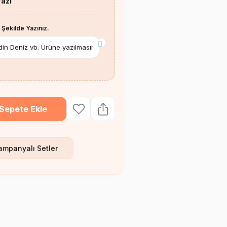
Yazı
 Şekilde Yazınız.
*
Sepete Ekle
ampanyalı Setler