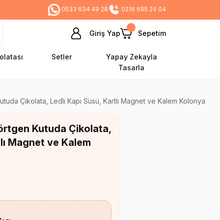
0533 634 49 28
0216 695 24 04
Giriş Yap
Sepetim
olatası
Setler
Yapay Zekayla
Tasarla
tuda Çikolata, Ledli Kapı Süsü, Kartlı Magnet ve Kalem Kolonya
örtgen Kutuda Çikolata,
tlı Magnet ve Kalem