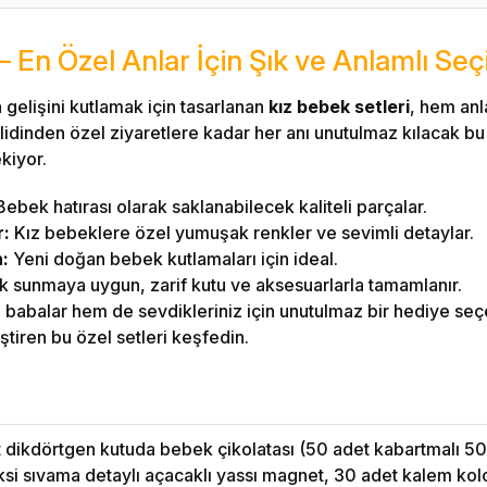
– En Özel Anlar İçin Şık ve Anlamlı Seç
gelişini kutlamak için tasarlanan
kız bebek setleri
, hem anl
lidinden özel ziyaretlere kadar her anı unutulmaz kılacak bu s
ekiyor.
ebek hatırası olarak saklanabilecek kaliteli parçalar.
r:
Kız bebeklere özel yumuşak renkler ve sevimli detaylar.
n:
Yeni doğan bebek kutlamaları için ideal.
 sunmaya uygun, zarif kutu ve aksesuarlarla tamamlanır.
 babalar hem de sevdikleriniz için unutulmaz bir hediye seç
ştiren bu özel setleri keşfedin.
dikdörtgen kutuda bebek çikolatası (50 adet kabartmalı 50 
eksi sıvama detaylı açacaklı yassı magnet, 30 adet kalem kolo