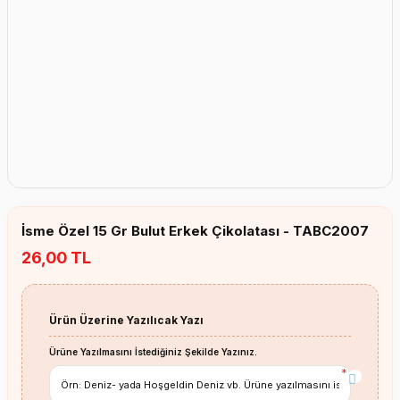
Erkek Bebek Çikolata Küpleri
Kız Bebek Çikolata Küpleri
Erkek Bebek Yeşeren Kalem
Kız Bebek Yeşeren Kalem
Erkek Bebek El Aynası
Kız Bebek El Aynası
İsme Özel 15 Gr Bulut Erkek Çikolatası - TABC2007
26,00 TL
Ürün Üzerine Yazılıcak Yazı
Ürüne Yazılmasını İstediğiniz Şekilde Yazınız.
*