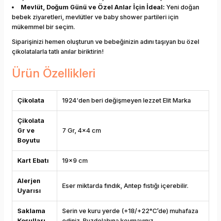
Mevlüt, Doğum Günü ve Özel Anlar İçin İdeal:
Yeni doğan
bebek ziyaretleri, mevlütler ve baby shower partileri için
mükemmel bir seçim.
Siparişinizi hemen oluşturun ve bebeğinizin adını taşıyan bu özel
çikolatalarla tatlı anılar biriktirin!
Ürün Özellikleri
Çikolata
1924‘den beri değişmeyen lezzet Elit Marka
Çikolata
Gr ve
7 Gr, 4x4 cm
Boyutu
Kart Ebatı
19x9 cm
Alerjen
Eser miktarda fındık, Antep fıstığı içerebilir.
Uyarısı
Saklama
Serin ve kuru yerde (+18/+22°C’de) muhafaza
Koşulları
ediniz. Buzdolabına koymayınız.