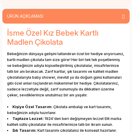
ÜRÜN AÇIKLAMASI
İsme Özel Kız Bebek Kartlı
Madlen Çikolata
Bebeğinizin dünyaya gelişini tatlandıran özel bir hediye arıyorsanız,
kartlı madlen çikolata tam size göre! Her biri tek tek poşetlenmiş
ve bebeğinizin adıyla kişiselleştirilmiş çikolatalar, misafirlerinize
tatlı bir anı bırakacak. Zarif kartlar, şık tasarımı ve kaliteli madlen
çikolatalarıyla baby shower, mevlüt ya da doğum günü kutlamaları
gibi özel anları taçlandıran mükemmel bir hediye. Çikolatalarınız,
sadece lezzetiyle değil, zarif sunumuyla da dikkatleri üzerine
çeker, sevdiklerinize unutulmaz bir anı yaşatır.
Kişiye Özel Tasarım:
Çikolata ambalajı ve kart tasarımı,
bebeğinizin adıyla hazırlanır.
Taptaze Lezzet:
1924‘den beri değişmeyen lezzet Elit marka
kaliteli sütlü çikolatalar ile misafirlerinize tatlı bir ikram sunun.
Şık Tasarım:
Kart tasarımı çikolatanız ile konsept hazırlanır.