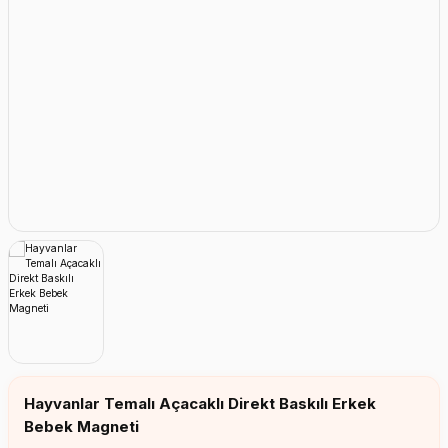
Erkek Bebek Çikolata Küpleri
Kız Bebek Çikolata Küpleri
Erkek Bebek Yeşeren Kalem
Kız Bebek Yeşeren Kalem
Erkek Bebek El Aynası
Kız Bebek El Aynası
Hayvanlar Temalı Açacaklı Direkt Baskılı Erkek
Bebek Magneti