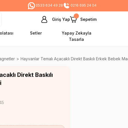
0533 634 49 28
0216 695 24 04
Giriş Yap
Sepetim
olatası
Setler
Yapay Zekayla
Tasarla
agnetler
Hayvanlar Temalı Açacaklı Direkt Baskılı Erkek Bebek Ma
caklı Direkt Baskılı
i
45