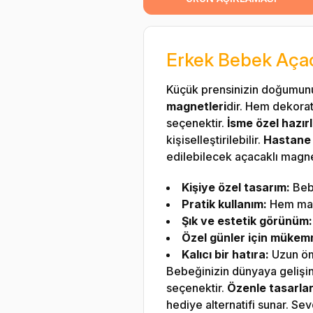
Erkek Bebek Açaca
Küçük prensinizin doğumunu 
magnetleri
dir. Hem dekorati
seçenektir.
İsme özel hazı
kişiselleştirilebilir.
Hastane 
edilebilecek açacaklı magnetl
Kişiye özel tasarım:
Bebe
Pratik kullanım:
Hem magn
Şık ve estetik görünüm:
Özel günler için mükemm
Kalıcı bir hatıra:
Uzun ömü
Bebeğinizin dünyaya gelişini
seçenektir.
Özenle tasarlan
hediye alternatifi sunar. Sevd