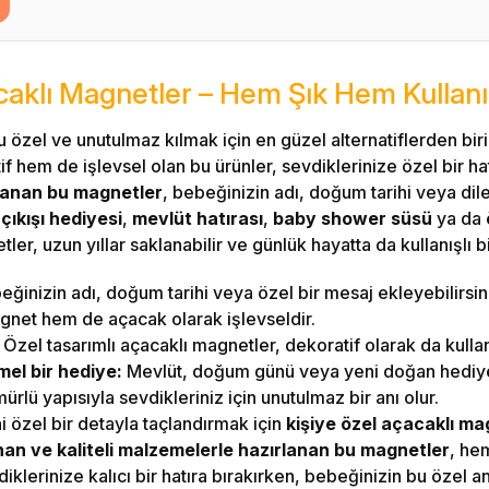
klı Magnetler – Hem Şık Hem Kullanışl
özel ve unutulmaz kılmak için en güzel alternatiflerden bir
f hem de işlevsel olan bu ürünler, sevdiklerinize özel bir ha
rlanan bu magnetler
, bebeğinizin adı, doğum tarihi veya dile
çıkışı hediyesi
,
mevlüt hatırası
,
baby shower süsü
ya da
er, uzun yıllar saklanabilir ve günlük hayatta da kullanışlı bi
ğinizin adı, doğum tarihi veya özel bir mesaj ekleyebilirsin
et hem de açacak olarak işlevseldir.
Özel tasarımlı açacaklı magnetler, dekoratif olarak da kullanı
el bir hediye:
Mevlüt, doğum günü veya yeni doğan hediyesi 
rlü yapısıyla sevdikleriniz için unutulmaz bir anı olur.
 özel bir detayla taçlandırmak için
kişiye özel açacaklı ma
an ve kaliteli malzemelerle hazırlanan bu magnetler
, he
iklerinize kalıcı bir hatıra bırakırken, bebeğinizin bu özel anı