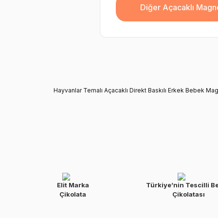
Diğer Açacaklı Magne
Hayvanlar Temalı Açacaklı Direkt Baskılı Erkek Bebek Mag
Elit Marka
Türkiye’nin Tescilli B
Çikolata
Çikolatası