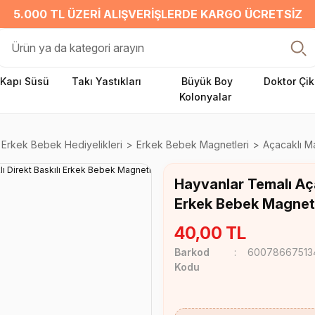
5.000 TL ÜZERI ALIŞVERIŞLERDE KARGO ÜCRETSIZ
Kapı Süsü
Takı Yastıkları
Büyük Boy
Doktor Çik
Kolonyalar
Erkek Bebek Hediyelikleri
Erkek Bebek Magnetleri
Açacaklı M
Hayvanlar Temalı Aça
Erkek Bebek Magnet
40,00 TL
Barkod
60078667513
Kodu