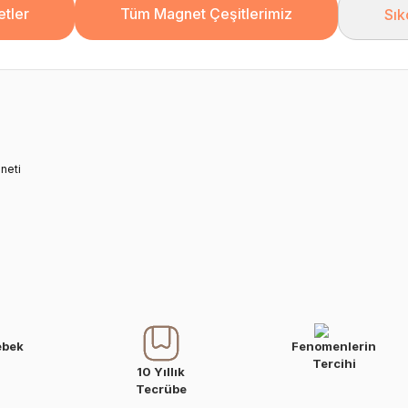
tler
Tüm Magnet Çeşitlerimiz
Sık
neti
ebek
Fenomenlerin
Tercihi
10 Yıllık
Tecrübe