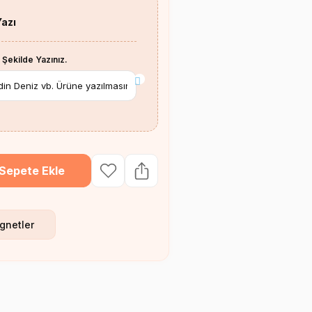
Yazı
 Şekilde Yazınız.
*
Sepete Ekle
gnetler