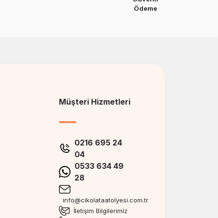
Ödeme
Müşteri Hizmetleri
0216 695 24
04
0533 634 49
28
info@cikolataatolyesi.com.tr
İletişim Bilgilerimiz