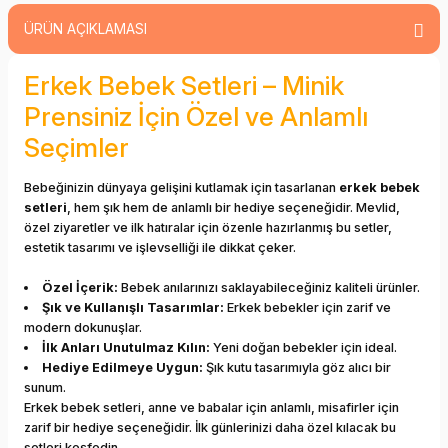
ÜRÜN AÇIKLAMASI
Erkek Bebek Setleri – Minik
Prensiniz İçin Özel ve Anlamlı
Seçimler
Bebeğinizin dünyaya gelişini kutlamak için tasarlanan
erkek bebek
setleri
, hem şık hem de anlamlı bir hediye seçeneğidir. Mevlid,
özel ziyaretler ve ilk hatıralar için özenle hazırlanmış bu setler,
estetik tasarımı ve işlevselliği ile dikkat çeker.
Özel İçerik:
Bebek anılarınızı saklayabileceğiniz kaliteli ürünler.
Şık ve Kullanışlı Tasarımlar:
Erkek bebekler için zarif ve
modern dokunuşlar.
İlk Anları Unutulmaz Kılın:
Yeni doğan bebekler için ideal.
Hediye Edilmeye Uygun:
Şık kutu tasarımıyla göz alıcı bir
sunum.
Erkek bebek setleri, anne ve babalar için anlamlı, misafirler için
zarif bir hediye seçeneğidir. İlk günlerinizi daha özel kılacak bu
setleri keşfedin.