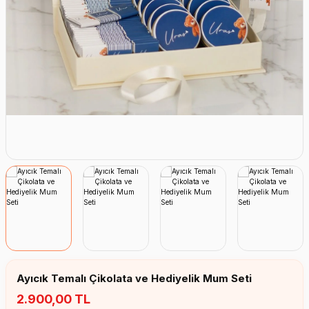
Erkek Bebek Çikolata Küpleri
Kız Bebek Çikolata Küpleri
Erkek Bebek Yeşeren Kalem
Kız Bebek Yeşeren Kalem
Erkek Bebek El Aynası
Kız Bebek El Aynası
Ayıcık Temalı Çikolata ve Hediyelik Mum Seti
2.900,00 TL