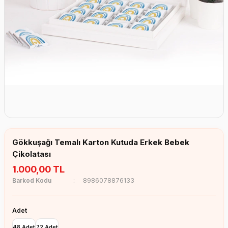
Erkek Bebek Çikolata Küpleri
Kız Bebek Çikolata Küpleri
Erkek Bebek Yeşeren Kalem
Kız Bebek Yeşeren Kalem
Erkek Bebek El Aynası
Kız Bebek El Aynası
Gökkuşağı Temalı Karton Kutuda Erkek Bebek
Çikolatası
1.000,00 TL
Barkod Kodu
8986078876133
Adet
48 Adet
72 Adet