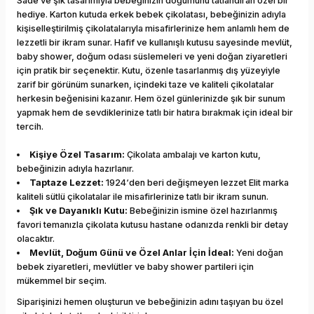
Sade ve şık tasarımıyla bebeğinizin doğumunu tatlandıran özel bir
hediye. Karton kutuda erkek bebek çikolatası, bebeğinizin adıyla
kişiselleştirilmiş çikolatalarıyla misafirlerinize hem anlamlı hem de
lezzetli bir ikram sunar. Hafif ve kullanışlı kutusu sayesinde mevlüt,
baby shower, doğum odası süslemeleri ve yeni doğan ziyaretleri
için pratik bir seçenektir. Kutu, özenle tasarlanmış dış yüzeyiyle
zarif bir görünüm sunarken, içindeki taze ve kaliteli çikolatalar
herkesin beğenisini kazanır. Hem özel günlerinizde şık bir sunum
yapmak hem de sevdiklerinize tatlı bir hatıra bırakmak için ideal bir
tercih.
Kişiye Özel Tasarım:
Çikolata ambalajı ve karton kutu,
bebeğinizin adıyla hazırlanır.
Taptaze Lezzet:
1924‘den beri değişmeyen lezzet Elit marka
kaliteli sütlü çikolatalar ile misafirlerinize tatlı bir ikram sunun.
Şık ve Dayanıklı Kutu:
Bebeğinizin ismine özel hazırlanmış
favori temanızla çikolata kutusu hastane odanızda renkli bir detay
olacaktır.
Mevlüt, Doğum Günü ve Özel Anlar İçin İdeal:
Yeni doğan
bebek ziyaretleri, mevlütler ve baby shower partileri için
mükemmel bir seçim.
Siparişinizi hemen oluşturun ve bebeğinizin adını taşıyan bu özel