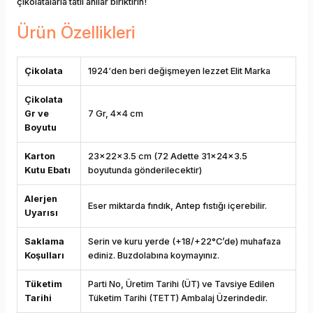
çikolatalarla tatlı anılar biriktirin!
Ürün Özellikleri
Çikolata
1924‘den beri değişmeyen lezzet Elit Marka
Çikolata
Gr ve
7 Gr, 4x4 cm
Boyutu
Karton
23x22x3.5 cm (72 Adette 31x24x3.5
Kutu Ebatı
boyutunda gönderilecektir)
Alerjen
Eser miktarda fındık, Antep fıstığı içerebilir.
Uyarısı
Saklama
Serin ve kuru yerde (+18/+22°C’de) muhafaza
Koşulları
ediniz. Buzdolabına koymayınız.
Tüketim
Parti No, Üretim Tarihi (ÜT) ve Tavsiye Edilen
Tarihi
Tüketim Tarihi (TETT) Ambalaj Üzerindedir.