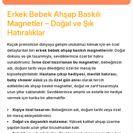
Erkek Bebek Ahşap Baskılı
Magnetler – Doğal ve Şık
Hatıralıklar
Küçük prensinizin dünyaya gelişini unutulmaz kılmak için en özel
detaylardan biri
erkek bebek ahşap baskılı magnetleri
dir. Doğal
dokusu ve şık tasarımıyla, sevdiklerinize özel bir hatıra
sunabilirsiniz.
İsme özel hazırlanan bu magnetler
, bebeğinizin
adı, doğum tarihi veya dilediğiniz özel bir mesaj ile
kişiselleştirilebilir.
Hastane çıkışı hediyesi
,
mevlüt hatırası
,
baby shower süsü
ya da
özel gün anısı
olarak tercih
edilebilecek ahşap baskılı magnetler, doğal ve zarif tasarımıyla
uzun yıllar saklanabilir. Sevdiklerinize anlamlı ve estetik bir hediye
vermek için harika bir alternatiftir.
Kişiye özel tasarım:
Bebeğinizin adı, doğum tarihi veya özel
bir mesaj ekleyebilirsiniz.
Doğal ve dayanıklı malzeme:
Yüksek kaliteli ahşap üzerine
yapılan baskı uzun yıllar bozulmadan kalır.