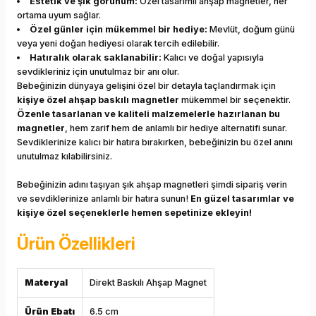
Estetik ve şık görünüm:
Özel tasarımlı ahşap magnetler, her
ortama uyum sağlar.
Özel günler için mükemmel bir hediye:
Mevlüt, doğum günü
veya yeni doğan hediyesi olarak tercih edilebilir.
Hatıralık olarak saklanabilir:
Kalıcı ve doğal yapısıyla
sevdikleriniz için unutulmaz bir anı olur.
Bebeğinizin dünyaya gelişini özel bir detayla taçlandırmak için
kişiye özel ahşap baskılı magnetler
mükemmel bir seçenektir.
Özenle tasarlanan ve kaliteli malzemelerle hazırlanan bu
magnetler
, hem zarif hem de anlamlı bir hediye alternatifi sunar.
Sevdiklerinize kalıcı bir hatıra bırakırken, bebeğinizin bu özel anını
unutulmaz kılabilirsiniz.
Bebeğinizin adını taşıyan şık ahşap magnetleri şimdi sipariş verin
ve sevdiklerinize anlamlı bir hatıra sunun!
En güzel tasarımlar ve
kişiye özel seçeneklerle hemen sepetinize ekleyin!
Ürün Özellikleri
Materyal
Direkt Baskılı Ahşap Magnet
Ürün Ebatı
6.5 cm