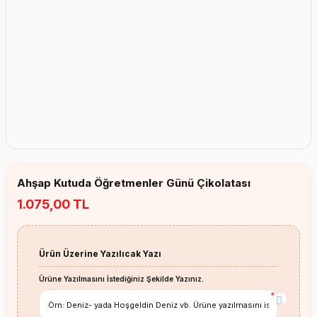
Erkek Bebek Çikolata Küpleri
Kız Bebek Çikolata Küpleri
Erkek Bebek Yeşeren Kalem
Kız Bebek Yeşeren Kalem
Erkek Bebek El Aynası
Kız Bebek El Aynası
Ahşap Kutuda Öğretmenler Günü Çikolatası
1.075,00 TL
Ürün Üzerine Yazılıcak Yazı
Ürüne Yazılmasını İstediğiniz Şekilde Yazınız.
*