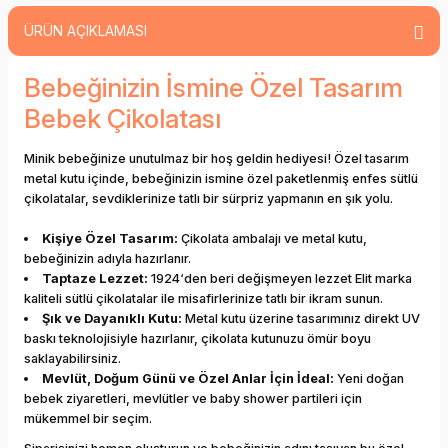
ÜRÜN AÇIKLAMASI
Bebeğinizin İsmine Özel Tasarım
Bebek Çikolatası
Minik bebeğinize unutulmaz bir hoş geldin hediyesi! Özel tasarım
metal kutu içinde, bebeğinizin ismine özel paketlenmiş enfes sütlü
çikolatalar, sevdiklerinize tatlı bir sürpriz yapmanın en şık yolu.
Kişiye Özel Tasarım:
Çikolata ambalajı ve metal kutu,
bebeğinizin adıyla hazırlanır.
Taptaze Lezzet:
1924‘den beri değişmeyen lezzet Elit marka
kaliteli sütlü çikolatalar ile misafirlerinize tatlı bir ikram sunun.
Şık ve Dayanıklı Kutu:
Metal kutu üzerine tasarımınız direkt UV
baskı teknolojisiyle hazırlanır, çikolata kutunuzu ömür boyu
saklayabilirsiniz.
Mevlüt, Doğum Günü ve Özel Anlar İçin İdeal:
Yeni doğan
bebek ziyaretleri, mevlütler ve baby shower partileri için
mükemmel bir seçim.