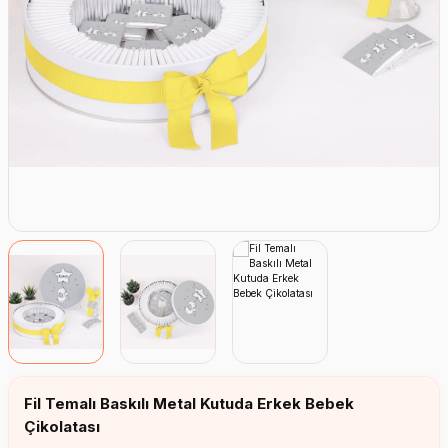
Erkek Bebek Çikolata Küpleri
Kız Bebek Çikolata Küpleri
Erkek Bebek Yeşeren Kalem
Kız Bebek Yeşeren Kalem
Erkek Bebek El Aynası
Kız Bebek El Aynası
Fil Temalı Baskılı Metal Kutuda Erkek Bebek
Çikolatası