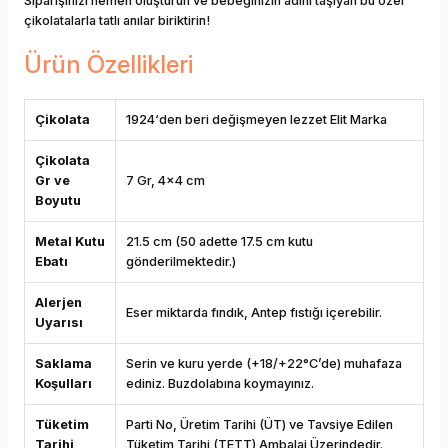
Siparişinizi hemen oluşturun ve bebeğinizin adını taşıyan bu özel
çikolatalarla tatlı anılar biriktirin!
Ürün Özellikleri
Çikolata
1924‘den beri değişmeyen lezzet Elit Marka
Çikolata
Gr ve
7 Gr, 4x4 cm
Boyutu
Metal Kutu
21.5 cm (50 adette 17.5 cm kutu
Ebatı
gönderilmektedir.)
Alerjen
Eser miktarda fındık, Antep fıstığı içerebilir.
Uyarısı
Saklama
Serin ve kuru yerde (+18/+22°C’de) muhafaza
Koşulları
ediniz. Buzdolabına koymayınız.
Tüketim
Parti No, Üretim Tarihi (ÜT) ve Tavsiye Edilen
Tarihi
Tüketim Tarihi (TETT) Ambalaj Üzerindedir.