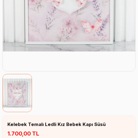
Erkek Bebek Çikolata Küpleri
Kız Bebek Çikolata Küpleri
Erkek Bebek Yeşeren Kalem
Kız Bebek Yeşeren Kalem
Erkek Bebek El Aynası
Kız Bebek El Aynası
Kelebek Temalı Ledli Kız Bebek Kapı Süsü
1.700,00 TL