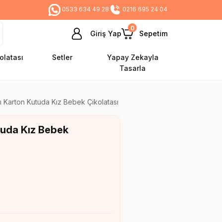
0533 634 49 28
0216 695 24 04
0
Giriş Yap
Sepetim
olatası
Setler
Yapay Zekayla
Tasarla
lı Karton Kutuda Kız Bebek Çikolatası
tuda Kız Bebek