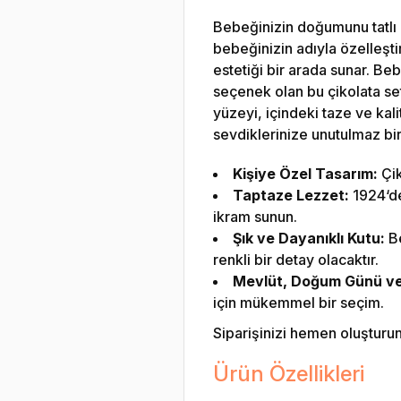
Bebeğinizin doğumunu tatlı b
bebeğinizin adıyla özelleştiri
estetiği bir arada sunar. B
seçenek olan bu çikolata seti
yüzeyi, içindeki taze ve kalit
sevdiklerinize unutulmaz bir
Kişiye Özel Tasarım:
Çik
Taptaze Lezzet:
1924‘den
ikram sunun.
Şık ve Dayanıklı Kutu:
Be
renkli bir detay olacaktır.
Mevlüt, Doğum Günü ve Ö
için mükemmel bir seçim.
Siparişinizi hemen oluşturun v
Ürün Özellikleri