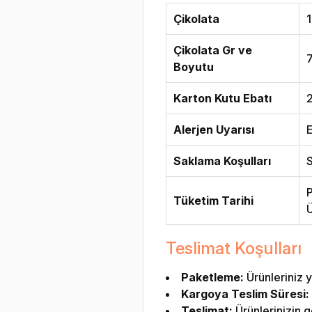
Çikolata
1
Çikolata Gr ve
Boyutu
Karton Kutu Ebatı
Alerjen Uyarısı
E
Saklama Koşulları
S
P
Tüketim Tarihi
Ü
Teslimat Koşulları
Paketleme:
Ürünleriniz y
Kargoya Teslim Süresi:
Teslimat:
Ürünlerinizin g