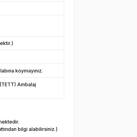
ktir.)
labına koymayınız.
i (TETT) Ambalaj
mektedir.
ndan bilgi alabilirsiniz.)