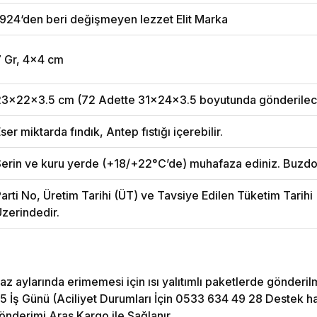
924‘den beri değişmeyen lezzet Elit Marka
7 Gr, 4x4 cm
23x22x3.5 cm (72 Adette 31x24x3.5 boyutunda gönderilece
ser miktarda fındık, Antep fıstığı içerebilir.
erin ve kuru yerde (+18/+22°C’de) muhafaza ediniz. Buzdo
arti No, Üretim Tarihi (ÜT) ve Tavsiye Edilen Tüketim Tarih
zerindedir.
az aylarında erimemesi için ısı yalıtımlı paketlerde gönderil
5 İş Günü (Aciliyet Durumları İçin 0533 634 49 28 Destek hattı
önderimi Aras Kargo ile Sağlanır.