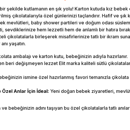
ir şekilde kutlamanın en şık yolu! Karton kutuda kız bebek çi
lmiş çikolatalarıyla özel günlerinizi taçlandırır. Hafif ve şık k
ebek mevlütleri, baby shower partileri ve doğum odası süsle
, sevdiklerinize hem lezzetli hem de anlamlı bir hatıra bırak
eli çikolatalarla birleşerek misafirlerinize tatlı bir ikram suna
 anı yaşatın.
olata ambalajı ve karton kutu, bebeğinizin adıyla hazırlanır.
 beri değişmeyen lezzet Elit marka kaliteli sütlü çikolatalar i
beğinizin ismine özel hazırlanmış favori temanızla çikolat
zel Anlar İçin İdeal:
Yeni doğan bebek ziyaretleri, mevlüt
e bebeğinizin adını taşıyan bu özel çikolatalarla tatlı anılar b