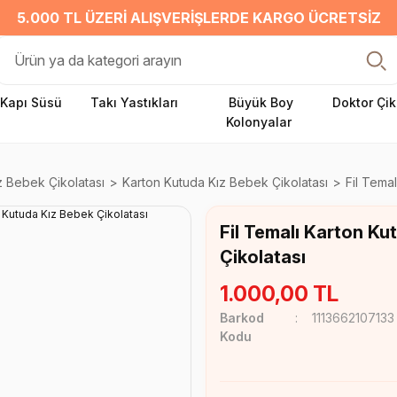
5.000 TL ÜZERI ALIŞVERIŞLERDE KARGO ÜCRETSIZ
Kapı Süsü
Takı Yastıkları
Büyük Boy
Doktor Çik
Kolonyalar
z Bebek Çikolatası
Karton Kutuda Kız Bebek Çikolatası
Fil Tema
Fil Temalı Karton Ku
Çikolatası
1.000,00 TL
Barkod
1113662107133
Kodu