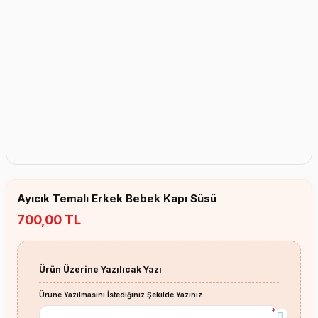
Erkek Bebek Çikolata Küpleri
Kız Bebek Çikolata Küpleri
Erkek Bebek Yeşeren Kalem
Kız Bebek Yeşeren Kalem
Erkek Bebek El Aynası
Kız Bebek El Aynası
Ayıcık Temalı Erkek Bebek Kapı Süsü
700,00 TL
Ürün Üzerine Yazılıcak Yazı
Ürüne Yazılmasını İstediğiniz Şekilde Yazınız.
*