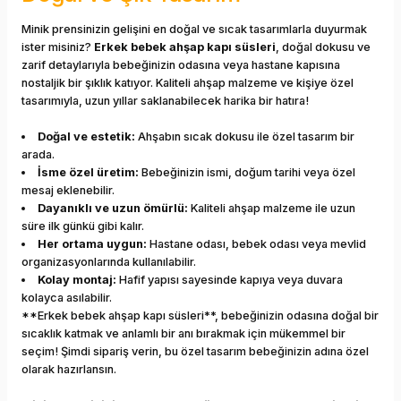
Minik prensinizin gelişini en doğal ve sıcak tasarımlarla duyurmak
ister misiniz?
Erkek bebek ahşap kapı süsleri
, doğal dokusu ve
zarif detaylarıyla bebeğinizin odasına veya hastane kapısına
nostaljik bir şıklık katıyor. Kaliteli ahşap malzeme ve kişiye özel
tasarımıyla, uzun yıllar saklanabilecek harika bir hatıra!
Doğal ve estetik:
Ahşabın sıcak dokusu ile özel tasarım bir
arada.
İsme özel üretim:
Bebeğinizin ismi, doğum tarihi veya özel
mesaj eklenebilir.
Dayanıklı ve uzun ömürlü:
Kaliteli ahşap malzeme ile uzun
süre ilk günkü gibi kalır.
Her ortama uygun:
Hastane odası, bebek odası veya mevlid
organizasyonlarında kullanılabilir.
Kolay montaj:
Hafif yapısı sayesinde kapıya veya duvara
kolayca asılabilir.
**Erkek bebek ahşap kapı süsleri**, bebeğinizin odasına doğal bir
sıcaklık katmak ve anlamlı bir anı bırakmak için mükemmel bir
seçim! Şimdi sipariş verin, bu özel tasarım bebeğinizin adına özel
olarak hazırlansın.