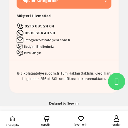
Popüler Kategoriler
Müşteri Hizmetleri
0216 695 24 04
0533 634 49 28
info@cikolataatolyesi.com.tr
İletişim Bilgilerimiz
Bize Ulaşın
©
cikolataatolyesi.com.tr
Tüm Hakları Saklıdır. Kredi kartı
bilgileriniz 256bit SSL sertifikası ile korunmaktadır.
Designed by
Sezonim
sepetim
favorilerim
hesabım
anasayfa