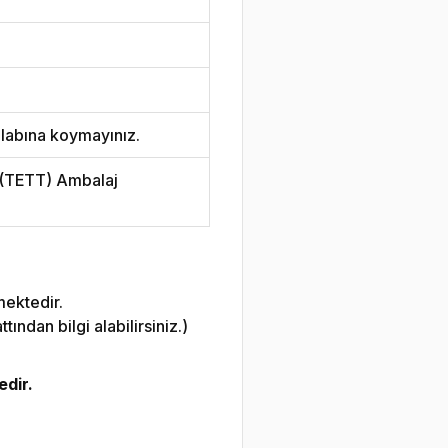
labına koymayınız.
i (TETT) Ambalaj
mektedir.
ndan bilgi alabilirsiniz.)
edir.