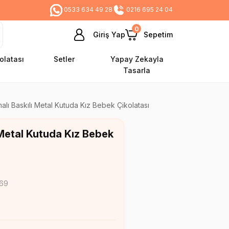
0533 634 49 28
0216 695 24 04
0
Giriş Yap
Sepetim
olatası
Setler
Yapay Zekayla
Tasarla
lı Baskılı Metal Kutuda Kız Bebek Çikolatası
 Metal Kutuda Kız Bebek
69