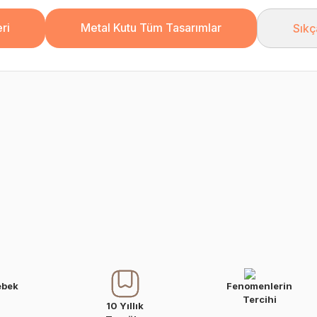
ri
Metal Kutu Tüm Tasarımlar
Sıkç
ebek
Fenomenlerin
Tercihi
10 Yıllık