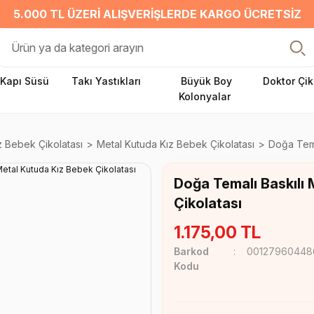
5.000 TL ÜZERI ALIŞVERIŞLERDE KARGO ÜCRETSIZ
Kapı Süsü
Takı Yastıkları
Büyük Boy
Doktor Çik
Kolonyalar
z Bebek Çikolatası
Metal Kutuda Kız Bebek Çikolatası
Doğa Tema
Doğa Temalı Baskılı
Çikolatası
1.175,00 TL
Barkod
00127960448
Kodu