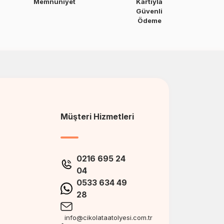
Memnuniyet
Kartıyla
Güvenli
Ödeme
Müşteri Hizmetleri
0216 695 24
04
0533 634 49
28
info@cikolataatolyesi.com.tr