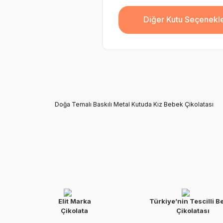
Diğer Kutu Seçenekle
Doğa Temalı Baskılı Metal Kutuda Kız Bebek Çikolatası
Elit Marka
Türkiye’nin Tescilli B
Çikolata
Çikolatası