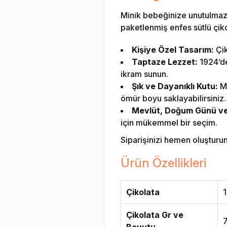
Minik bebeğinize unutulmaz 
paketlenmiş enfes sütlü çikol
Kişiye Özel Tasarım:
Çik
Taptaze Lezzet:
1924‘den
ikram sunun.
Şık ve Dayanıklı Kutu:
Me
ömür boyu saklayabilirsiniz.
Mevlüt, Doğum Günü ve Ö
için mükemmel bir seçim.
Siparişinizi hemen oluşturun v
Ürün Özellikleri
Çikolata
1
Çikolata Gr ve
Boyutu