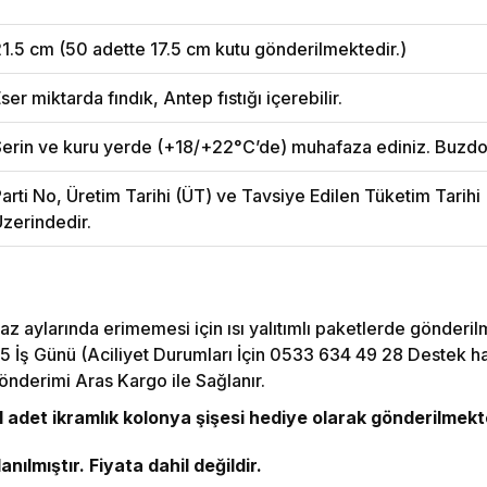
1.5 cm (50 adette 17.5 cm kutu gönderilmektedir.)
ser miktarda fındık, Antep fıstığı içerebilir.
erin ve kuru yerde (+18/+22°C’de) muhafaza ediniz. Buzdo
arti No, Üretim Tarihi (ÜT) ve Tavsiye Edilen Tüketim Tarih
zerindedir.
az aylarında erimemesi için ısı yalıtımlı paketlerde gönderil
5 İş Günü (Aciliyet Durumları İçin 0533 634 49 28 Destek hattı
önderimi Aras Kargo ile Sağlanır.
adet ikramlık kolonya şişesi hediye olarak gönderilmekt
nılmıştır. Fiyata dahil değildir.