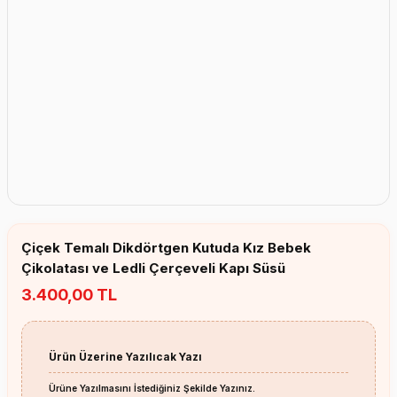
Erkek Bebek Çikolata Küpleri
Kız Bebek Çikolata Küpleri
Erkek Bebek Yeşeren Kalem
Kız Bebek Yeşeren Kalem
Erkek Bebek El Aynası
Kız Bebek El Aynası
Çiçek Temalı Dikdörtgen Kutuda Kız Bebek
Çikolatası ve Ledli Çerçeveli Kapı Süsü
3.400,00 TL
Ürün Üzerine Yazılıcak Yazı
Ürüne Yazılmasını İstediğiniz Şekilde Yazınız.