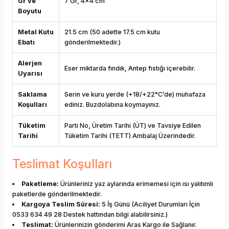
Gr ve
7 Gr, 4x4 cm
Boyutu
Metal Kutu
21.5 cm (50 adette 17.5 cm kutu
Ebatı
gönderilmektedir.)
Alerjen
Eser miktarda fındık, Antep fıstığı içerebilir.
Uyarısı
Saklama
Serin ve kuru yerde (+18/+22°C’de) muhafaza
Koşulları
ediniz. Buzdolabına koymayınız.
Tüketim
Parti No, Üretim Tarihi (ÜT) ve Tavsiye Edilen
Tarihi
Tüketim Tarihi (TETT) Ambalaj Üzerindedir.
Teslimat Koşulları
Paketleme:
Ürünleriniz yaz aylarında erimemesi için ısı yalıtımlı
paketlerde gönderilmektedir.
Kargoya Teslim Süresi:
5 İş Günü (Aciliyet Durumları İçin
0533 634 49 28 Destek hattından bilgi alabilirsiniz.)
Teslimat:
Ürünlerinizin gönderimi Aras Kargo ile Sağlanır.