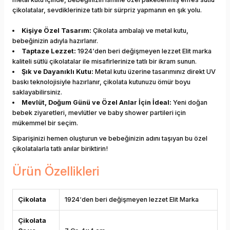
çikolatalar, sevdiklerinize tatlı bir sürpriz yapmanın en şık yolu.
Kişiye Özel Tasarım:
Çikolata ambalajı ve metal kutu,
bebeğinizin adıyla hazırlanır.
Taptaze Lezzet:
1924‘den beri değişmeyen lezzet Elit marka
kaliteli sütlü çikolatalar ile misafirlerinize tatlı bir ikram sunun.
Şık ve Dayanıklı Kutu:
Metal kutu üzerine tasarımınız direkt UV
baskı teknolojisiyle hazırlanır, çikolata kutunuzu ömür boyu
saklayabilirsiniz.
Mevlüt, Doğum Günü ve Özel Anlar İçin İdeal:
Yeni doğan
bebek ziyaretleri, mevlütler ve baby shower partileri için
mükemmel bir seçim.
Siparişinizi hemen oluşturun ve bebeğinizin adını taşıyan bu özel
çikolatalarla tatlı anılar biriktirin!
Ürün Özellikleri
Çikolata
1924‘den beri değişmeyen lezzet Elit Marka
Çikolata