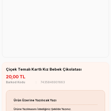
Erkek Bebek Çikolata Küpleri
Kız Bebek Çikolata Küpleri
Erkek Bebek Yeşeren Kalem
Kız Bebek Yeşeren Kalem
Erkek Bebek El Aynası
Kız Bebek El Aynası
Çiçek Temalı Kartlı Kız Bebek Çikolatası
20,00 TL
Barkod Kodu
7435846901663
Ürün Üzerine Yazılıcak Yazı
Ürüne Yazılmasını İstediğiniz Şekilde Yazınız.