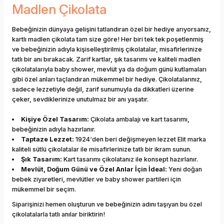
Madlen Çikolata
Bebeğinizin dünyaya gelişini tatlandıran özel bir hediye arıyorsanız,
kartlı madlen çikolata tam size göre! Her biri tek tek poşetlenmiş
ve bebeğinizin adıyla kişiselleştirilmiş çikolatalar, misafirlerinize
tatlı bir anı bırakacak. Zarif kartlar, şık tasarımı ve kaliteli madlen
çikolatalarıyla baby shower, mevlüt ya da doğum günü kutlamaları
gibi özel anları taçlandıran mükemmel bir hediye. Çikolatalarınız,
sadece lezzetiyle değil, zarif sunumuyla da dikkatleri üzerine
çeker, sevdiklerinize unutulmaz bir anı yaşatır.
Kişiye Özel Tasarım:
Çikolata ambalajı ve kart tasarımı,
bebeğinizin adıyla hazırlanır.
Taptaze Lezzet:
1924‘den beri değişmeyen lezzet Elit marka
kaliteli sütlü çikolatalar ile misafirlerinize tatlı bir ikram sunun.
Şık Tasarım:
Kart tasarımı çikolatanız ile konsept hazırlanır.
Mevlüt, Doğum Günü ve Özel Anlar İçin İdeal:
Yeni doğan
bebek ziyaretleri, mevlütler ve baby shower partileri için
mükemmel bir seçim.
Siparişinizi hemen oluşturun ve bebeğinizin adını taşıyan bu özel
çikolatalarla tatlı anılar biriktirin!