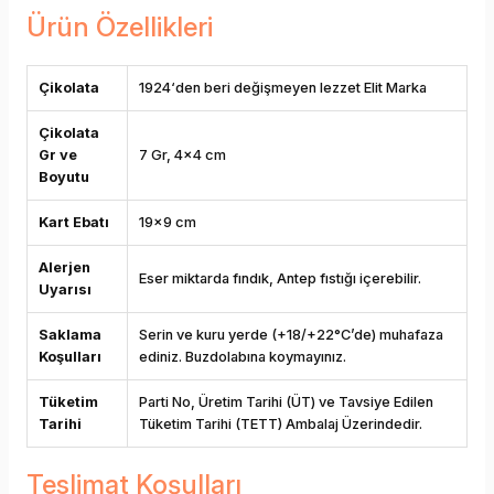
Ürün Özellikleri
Çikolata
1924‘den beri değişmeyen lezzet Elit Marka
Çikolata
Gr ve
7 Gr, 4x4 cm
Boyutu
Kart Ebatı
19x9 cm
Alerjen
Eser miktarda fındık, Antep fıstığı içerebilir.
Uyarısı
Saklama
Serin ve kuru yerde (+18/+22°C’de) muhafaza
Koşulları
ediniz. Buzdolabına koymayınız.
Tüketim
Parti No, Üretim Tarihi (ÜT) ve Tavsiye Edilen
Tarihi
Tüketim Tarihi (TETT) Ambalaj Üzerindedir.
Teslimat Koşulları