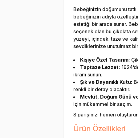
Bebeğinizin doğumunu tatlı b
bebeğinizin adıyla özelleştiri
estetiği bir arada sunar. B
seçenek olan bu çikolata seti
yüzeyi, içindeki taze ve kalit
sevdiklerinize unutulmaz bir
Kişiye Özel Tasarım:
Çik
Taptaze Lezzet:
1924‘den
ikram sunun.
Şık ve Dayanıklı Kutu:
Be
renkli bir detay olacaktır.
Mevlüt, Doğum Günü ve Ö
için mükemmel bir seçim.
Siparişinizi hemen oluşturun v
Ürün Özellikleri