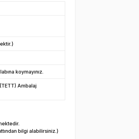
ktir.)
labına koymayınız.
i (TETT) Ambalaj
mektedir.
ndan bilgi alabilirsiniz.)