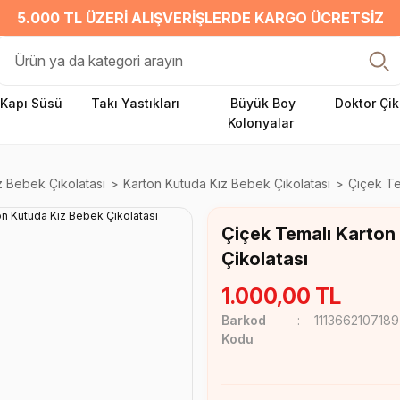
5.000 TL ÜZERI ALIŞVERIŞLERDE KARGO ÜCRETSIZ
Kapı Süsü
Takı Yastıkları
Büyük Boy
Doktor Çik
Kolonyalar
z Bebek Çikolatası
Karton Kutuda Kız Bebek Çikolatası
Çiçek Te
Çiçek Temalı Karton
Çikolatası
1.000,00 TL
Barkod
1113662107189
Kodu