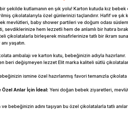
ir şekilde kutlamanın en şık yolu! Karton kutuda kız bebek çi
lmiş çikolatalarıyla özel günlerinizi taçlandırır. Hafif ve şık k
ebek mevlütleri, baby shower partileri ve doğum odası süsle
, sevdiklerinize hem lezzetli hem de anlamlı bir hatıra bırak
eli çikolatalarla birleşerek misafirlerinize tatlı bir ikram suna
 anı yaşatın.
olata ambalajı ve karton kutu, bebeğinizin adıyla hazırlanır.
 beri değişmeyen lezzet Elit marka kaliteli sütlü çikolatalar i
beğinizin ismine özel hazırlanmış favori temanızla çikolat
zel Anlar İçin İdeal:
Yeni doğan bebek ziyaretleri, mevlüt
e bebeğinizin adını taşıyan bu özel çikolatalarla tatlı anılar b