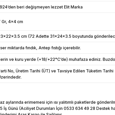
924‘den beri değişmeyen lezzet Elit Marka
7 Gr, 4x4 cm
23x22x3.5 cm (72 Adette 31x24x3.5 boyutunda gönderilece
ser miktarda fındık, Antep fıstığı içerebilir.
erin ve kuru yerde (+18/+22°C’de) muhafaza ediniz. Buzdo
arti No, Üretim Tarihi (ÜT) ve Tavsiye Edilen Tüketim Tarih
zerindedir.
az aylarında erimemesi için ısı yalıtımlı paketlerde gönderil
5 İş Günü (Aciliyet Durumları İçin 0533 634 49 28 Destek hattı
önderimi Aras Kargo ile Sağlanır.