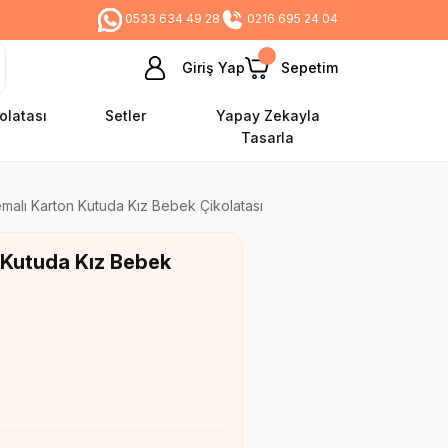
0533 634 49 28
0216 695 24 04
Giriş Yap
Sepetim
olatası
Setler
Yapay Zekayla
Tasarla
malı Karton Kutuda Kız Bebek Çikolatası
 Kutuda Kız Bebek