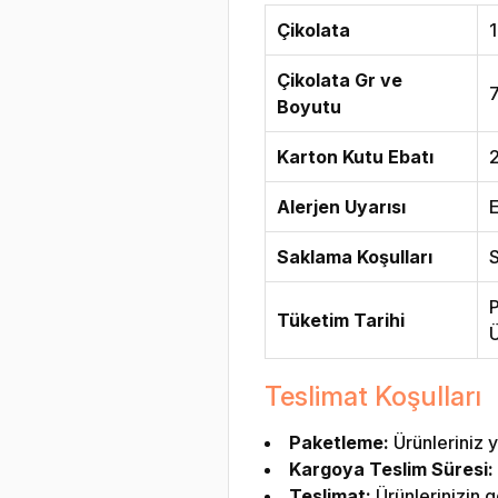
Çikolata
1
Çikolata Gr ve
Boyutu
Karton Kutu Ebatı
Alerjen Uyarısı
E
Saklama Koşulları
S
P
Tüketim Tarihi
Ü
Teslimat Koşulları
Paketleme:
Ürünleriniz y
Kargoya Teslim Süresi:
Teslimat:
Ürünlerinizin g