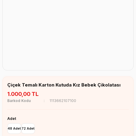
Erkek Bebek Çikolata Küpleri
Kız Bebek Çikolata Küpleri
Erkek Bebek Yeşeren Kalem
Kız Bebek Yeşeren Kalem
Erkek Bebek El Aynası
Kız Bebek El Aynası
Çiçek Temalı Karton Kutuda Kız Bebek Çikolatası
1.000,00 TL
Barkod Kodu
1113662107100
Adet
48 Adet
72 Adet