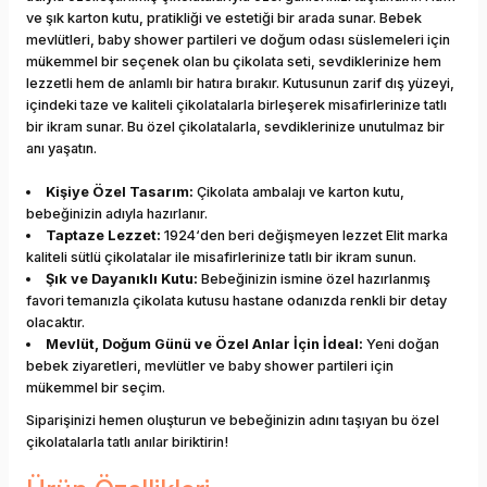
ve şık karton kutu, pratikliği ve estetiği bir arada sunar. Bebek
mevlütleri, baby shower partileri ve doğum odası süslemeleri için
mükemmel bir seçenek olan bu çikolata seti, sevdiklerinize hem
lezzetli hem de anlamlı bir hatıra bırakır. Kutusunun zarif dış yüzeyi,
içindeki taze ve kaliteli çikolatalarla birleşerek misafirlerinize tatlı
bir ikram sunar. Bu özel çikolatalarla, sevdiklerinize unutulmaz bir
anı yaşatın.
Kişiye Özel Tasarım:
Çikolata ambalajı ve karton kutu,
bebeğinizin adıyla hazırlanır.
Taptaze Lezzet:
1924‘den beri değişmeyen lezzet Elit marka
kaliteli sütlü çikolatalar ile misafirlerinize tatlı bir ikram sunun.
Şık ve Dayanıklı Kutu:
Bebeğinizin ismine özel hazırlanmış
favori temanızla çikolata kutusu hastane odanızda renkli bir detay
olacaktır.
Mevlüt, Doğum Günü ve Özel Anlar İçin İdeal:
Yeni doğan
bebek ziyaretleri, mevlütler ve baby shower partileri için
mükemmel bir seçim.
Siparişinizi hemen oluşturun ve bebeğinizin adını taşıyan bu özel
çikolatalarla tatlı anılar biriktirin!