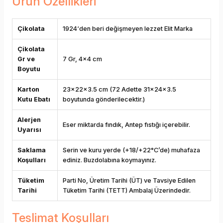
Ürün Özellikleri
Çikolata
1924‘den beri değişmeyen lezzet Elit Marka
Çikolata
Gr ve
7 Gr, 4x4 cm
Boyutu
Karton
23x22x3.5 cm (72 Adette 31x24x3.5
Kutu Ebatı
boyutunda gönderilecektir.)
Alerjen
Eser miktarda fındık, Antep fıstığı içerebilir.
Uyarısı
Saklama
Serin ve kuru yerde (+18/+22°C’de) muhafaza
Koşulları
ediniz. Buzdolabına koymayınız.
Tüketim
Parti No, Üretim Tarihi (ÜT) ve Tavsiye Edilen
Tarihi
Tüketim Tarihi (TETT) Ambalaj Üzerindedir.
Teslimat Koşulları