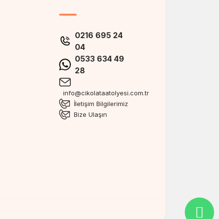
0216 695 24
04
0533 634 49
28
info@cikolataatolyesi.com.tr
İletişim Bilgilerimiz
Bize Ulaşın