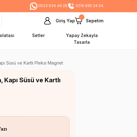
0533 634 49 28
0216 695 24 04
Giriş Yap
Sepetim
olatası
Setler
Yapay Zekayla
Tasarla
apı Süsü ve Kartlı Pleksi Magnet
, Kapı Süsü ve Kartlı
Yazı