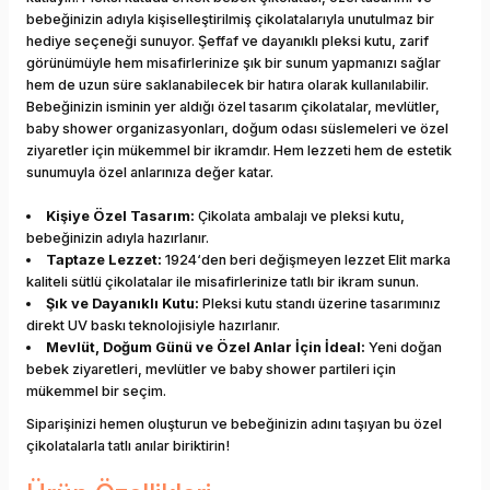
bebeğinizin adıyla kişiselleştirilmiş çikolatalarıyla unutulmaz bir
hediye seçeneği sunuyor. Şeffaf ve dayanıklı pleksi kutu, zarif
görünümüyle hem misafirlerinize şık bir sunum yapmanızı sağlar
hem de uzun süre saklanabilecek bir hatıra olarak kullanılabilir.
Bebeğinizin isminin yer aldığı özel tasarım çikolatalar, mevlütler,
baby shower organizasyonları, doğum odası süslemeleri ve özel
ziyaretler için mükemmel bir ikramdır. Hem lezzeti hem de estetik
sunumuyla özel anlarınıza değer katar.
Kişiye Özel Tasarım:
Çikolata ambalajı ve pleksi kutu,
bebeğinizin adıyla hazırlanır.
Taptaze Lezzet:
1924‘den beri değişmeyen lezzet Elit marka
kaliteli sütlü çikolatalar ile misafirlerinize tatlı bir ikram sunun.
Şık ve Dayanıklı Kutu:
Pleksi kutu standı üzerine tasarımınız
direkt UV baskı teknolojisiyle hazırlanır.
Mevlüt, Doğum Günü ve Özel Anlar İçin İdeal:
Yeni doğan
bebek ziyaretleri, mevlütler ve baby shower partileri için
mükemmel bir seçim.
Siparişinizi hemen oluşturun ve bebeğinizin adını taşıyan bu özel
çikolatalarla tatlı anılar biriktirin!