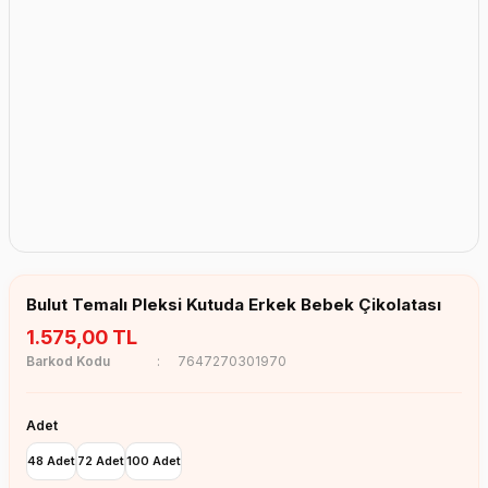
Erkek Bebek Çikolata Küpleri
Kız Bebek Çikolata Küpleri
Erkek Bebek Yeşeren Kalem
Kız Bebek Yeşeren Kalem
Erkek Bebek El Aynası
Kız Bebek El Aynası
Bulut Temalı Pleksi Kutuda Erkek Bebek Çikolatası
1.575,00 TL
Barkod Kodu
7647270301970
Adet
48 Adet
72 Adet
100 Adet