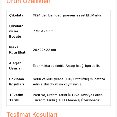
Ürün Özellikleri
Çikolata
1924‘den beri değişmeyen lezzet Elit Marka
Çikolata
Gr ve
7 Gr, 4x4 cm
Boyutu
Pleksi
29x22x22 cm
Kutu Ebatı
Alerjen
Eser miktarda fındık, Antep fıstığı içerebilir.
Uyarısı
Saklama
Serin ve kuru yerde (+18/+22°C’de) muhafaza
Koşulları
ediniz. Buzdolabına koymayınız.
Tüketim
Parti No, Üretim Tarihi (ÜT) ve Tavsiye Edilen
Tarihi
Tüketim Tarihi (TETT) Ambalaj Üzerindedir.
Teslimat Koşulları