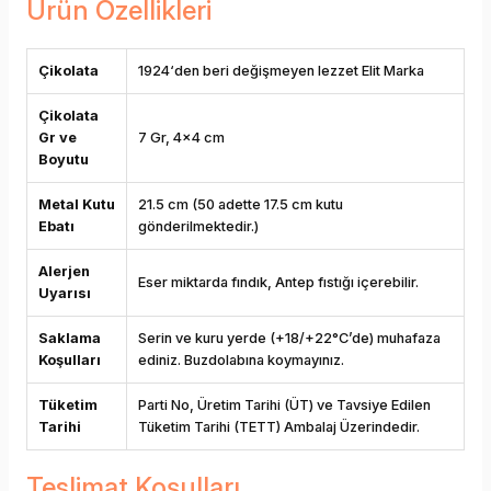
Ürün Özellikleri
Çikolata
1924‘den beri değişmeyen lezzet Elit Marka
Çikolata
Gr ve
7 Gr, 4x4 cm
Boyutu
Metal Kutu
21.5 cm (50 adette 17.5 cm kutu
Ebatı
gönderilmektedir.)
Alerjen
Eser miktarda fındık, Antep fıstığı içerebilir.
Uyarısı
Saklama
Serin ve kuru yerde (+18/+22°C’de) muhafaza
Koşulları
ediniz. Buzdolabına koymayınız.
Tüketim
Parti No, Üretim Tarihi (ÜT) ve Tavsiye Edilen
Tarihi
Tüketim Tarihi (TETT) Ambalaj Üzerindedir.
Teslimat Koşulları