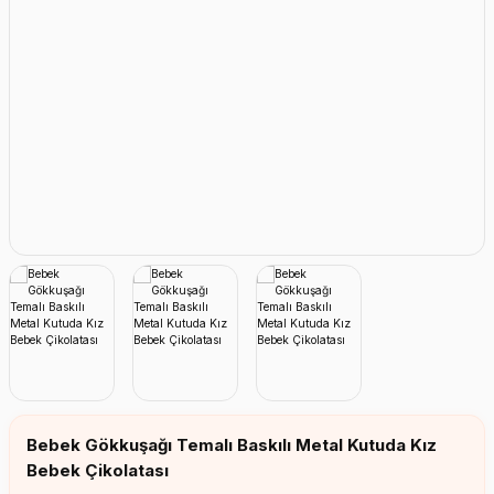
Erkek Bebek Çikolata Küpleri
Kız Bebek Çikolata Küpleri
Erkek Bebek Yeşeren Kalem
Kız Bebek Yeşeren Kalem
Erkek Bebek El Aynası
Kız Bebek El Aynası
Bebek Gökkuşağı Temalı Baskılı Metal Kutuda Kız
Bebek Çikolatası