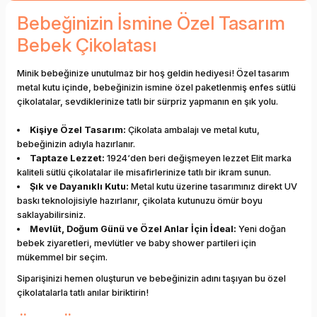
Bebeğinizin İsmine Özel Tasarım
Bebek Çikolatası
Minik bebeğinize unutulmaz bir hoş geldin hediyesi! Özel tasarım
metal kutu içinde, bebeğinizin ismine özel paketlenmiş enfes sütlü
çikolatalar, sevdiklerinize tatlı bir sürpriz yapmanın en şık yolu.
Kişiye Özel Tasarım:
Çikolata ambalajı ve metal kutu,
bebeğinizin adıyla hazırlanır.
Taptaze Lezzet:
1924‘den beri değişmeyen lezzet Elit marka
kaliteli sütlü çikolatalar ile misafirlerinize tatlı bir ikram sunun.
Şık ve Dayanıklı Kutu:
Metal kutu üzerine tasarımınız direkt UV
baskı teknolojisiyle hazırlanır, çikolata kutunuzu ömür boyu
saklayabilirsiniz.
Mevlüt, Doğum Günü ve Özel Anlar İçin İdeal:
Yeni doğan
bebek ziyaretleri, mevlütler ve baby shower partileri için
mükemmel bir seçim.
Siparişinizi hemen oluşturun ve bebeğinizin adını taşıyan bu özel
çikolatalarla tatlı anılar biriktirin!